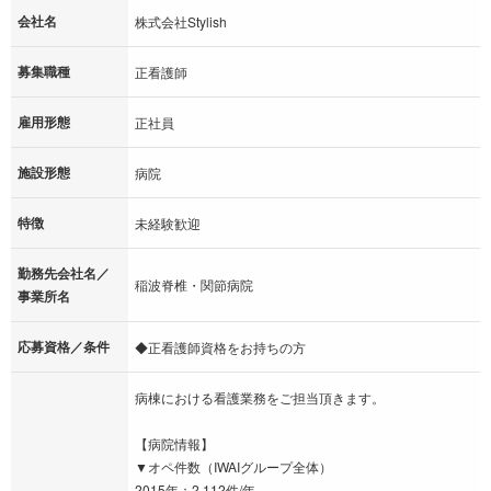
会社名
株式会社Stylish
募集職種
正看護師
雇用形態
正社員
施設形態
病院
特徴
未経験歓迎
勤務先会社名／
稲波脊椎・関節病院
事業所名
応募資格／条件
◆正看護師資格をお持ちの方
病棟における看護業務をご担当頂きます。
【病院情報】
▼オペ件数（IWAIグループ全体）
2015年：2,112件/年