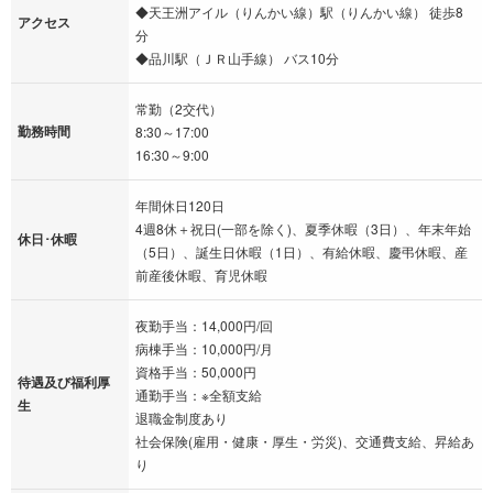
◆天王洲アイル（りんかい線）駅（りんかい線） 徒歩8
アクセス
分
◆品川駅（ＪＲ山手線） バス10分
常勤（2交代）
勤務時間
8:30～17:00
16:30～9:00
年間休日120日
4週8休＋祝日(一部を除く)、夏季休暇（3日）、年末年始
休日･休暇
（5日）、誕生日休暇（1日）、有給休暇、慶弔休暇、産
前産後休暇、育児休暇
夜勤手当：14,000円/回
病棟手当：10,000円/月
資格手当：50,000円
待遇及び福利厚
通勤手当：※全額支給
生
退職金制度あり
社会保険(雇用・健康・厚生・労災)、交通費支給、昇給あ
り