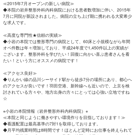
≪2015年7月オープンの新しい病院≫
◆本院の岩井整形外科内科病院における患者数増加に伴い、2015年
7月に同院が新設されました。病院の立ち上げ期に携われる大変希少
な求人です。
≪高度な専門性★信頼の実績≫
◆小岩の本院では整形専門の病院として、60床と小規模ながら年間
オペ件数は年々増加しており、平成24年度で1,450件以上の実績が
ございます。整形外科を学びたい！回復に向かい喜ぶ患者さんを看
たい！という方にオススメの病院です！
≪アクセス良好≫
◆りんかい線の品川シーサイド駅から徒歩7分の場所にあり、都心へ
のアクセスが良いです！羽田空港、新幹線へも近いので、上京を検
討されている方々や、地方出身の方々にとっては心強い立地ですね
☆
※小岩の本院情報（岩井整形外科内科病院）※
≪本院と同じように働きやすい環境作りを目指しております！≫
◆看護配置は最高基準の7対1を取得しております。
◆月平均残業時間は8時間です！ほとんど定時にお仕事を終えられて