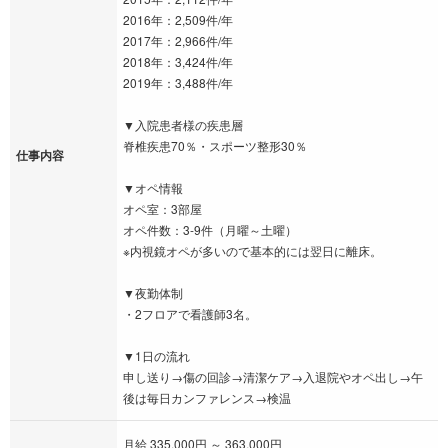
2016年：2,509件/年
2017年：2,966件/年
2018年：3,424件/年
2019年：3,488件/年
▼入院患者様の疾患層
脊椎疾患70％・スポーツ整形30％
仕事内容
▼オペ情報
オペ室：3部屋
オペ件数：3-9件（月曜～土曜）
※内視鏡オペが多いので基本的には翌日に離床。
▼夜勤体制
・2フロアで看護師3名。
▼1日の流れ
申し送り→傷の回診→清潔ケア→入退院やオペ出し→午
後は毎日カンファレンス→検温
月給 335,000円 ～ 363,000円