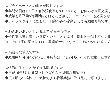
≪プライベートとの両立が図れます≫
◆年間休日は120日！有休消化率も80～90％と、お休みが大変充実
◆残業も月平均5時間以内とほとんど無く、プライベートも充実さ
◆ライフスタイルにあわせ、日勤のみの常勤としても勤務可能です
≪わきあいあいとした風土で定着率も◎≫
◆慢性期の落ち着いた病院ということもあり、職員同士はお互いに
特に年に1度の夏祭りでは、看護部一丸となって、わたあめやポッ
≪高給与な求人です≫
◆経験約15年目の方のモデル給与は、想定年収570万円程度、経験
≪快適に働くことができる職場です≫
◆平成16年8月に新築されたばかりの綺麗な建物です！
◆広く明るい病棟で、気持ちよく看護業務に取り組んで頂けます。