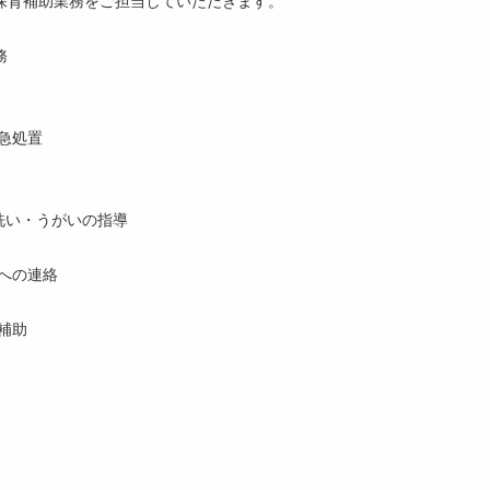
務
急処置
手洗い・うがいの指導
への連絡
補助