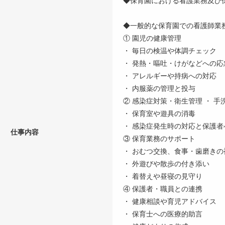
◆一般的な保育園での看護師業
① 園児の健康管理
・ 毎日の検温や体調チェック
・ 発熱・嘔吐・けがなどへの応
・ アレルギーや持病への対応
・ 内服薬の管理と投与
② 感染症対策・衛生管理 ・ 
・ 保育室や遊具の消毒
・ 感染症発生時の対応と保護者
仕事内容
③ 保育業務のサポート
・ おむつ交換、食事・歯磨きの
・ 外遊びや散歩の付き添い
・ 着替えや昼寝の見守り
④ 保護者・職員との連携
・ 健康相談や育児アドバイス
・ 保育士への医療的助言