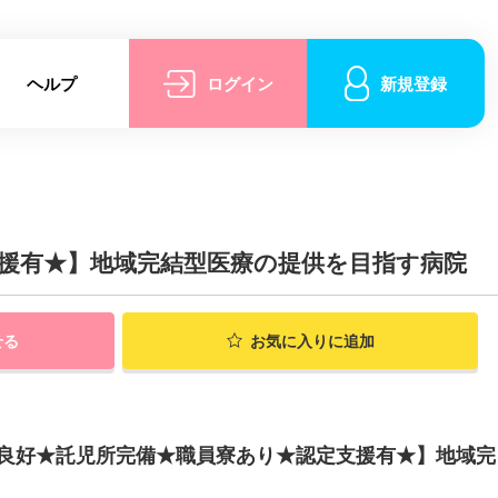
ヘルプ
ログイン
新規登録
援有★】地域完結型医療の提供を目指す病院
せる
お気に入りに追加
ス良好★託児所完備★職員寮あり★認定支援有★】地域完