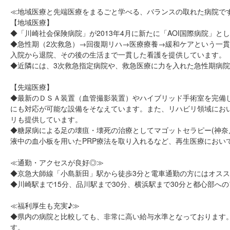
≪地域医療と先端医療をまるごと学べる、バランスの取れた病院で
【地域医療】
◆「川崎社会保険病院」が2013年4月に新たに「AOI国際病院」と
◆急性期（2次救急）→回復期リハ→医療療養→緩和ケアという一
入院から退院、その後の生活まで一貫した看護を提供しています。
◆近隣には、3次救急指定病院や、救急医療に力を入れた急性期病
【先端医療】
◆最新のＤＳＡ装置（血管撮影装置）やハイブリッド手術室を完備
にも対応が可能な設備をそなえています。また、リハビリ領域におい
リも提供しています。
◆糖尿病による足の壊疽・壊死の治療としてマゴットセラピー(神奈
液中の血小板を用いたPRP療法を取り入れるなど、再生医療におい
≪通勤・アクセスが良好◎≫
◆京急大師線「小島新田」駅から徒歩3分と電車通勤の方にはオス
◆川崎駅まで15分、品川駅まで30分、横浜駅まで30分と都心部
≪福利厚生も充実♪≫
◆県内の病院と比較しても、非常に高い給与水準となっております。夜
す。