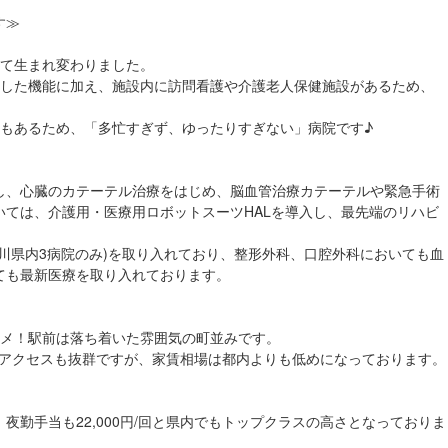
す≫
して生まれ変わりました。
貫した機能に加え、施設内に訪問看護や介護老人保健施設があるため、
院もあるため、「多忙すぎず、ゆったりすぎない」病院です♪
し、心臓のカテーテル治療をはじめ、脳血管治療カテーテルや緊急手術
ては、介護用・医療用ロボットスーツHALを導入し、最先端のリハビ
川県内3病院のみ)を取り入れており、整形外科、口腔外科においても血
ても最新医療を取り入れております。
スメ！駅前は落ち着いた雰囲気の町並みです。
へのアクセスも抜群ですが、家賃相場は都内よりも低めになっております。
勤手当も22,000円/回と県内でもトップクラスの高さとなっておりま