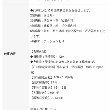
◆病棟における看護業務全般をお任せします。
2階病棟：回復リハ
3階病棟：循環器内科、腎臓内科
4階病棟：呼吸器内科、消化器内科
5階病棟：外科、整形外科（消化器外科・呼吸器外科もあ
ります）
※病棟ローテーションあり
【看護体制】
仕事内容
◆日勤帯：看護師9～12名
◆夜勤帯：看護師3名体制 ※救急外来は看護師1名
【在籍認定看護師】感染管理、透析看護、緩和ケア(各1
名)
【救急搬送台数】100～150件/月
【病床稼働率】97％
【平均在院日数】15～16日
【入退院数】250件/月
【看護必要度】20％程度
年俸 4,700,000円 ～