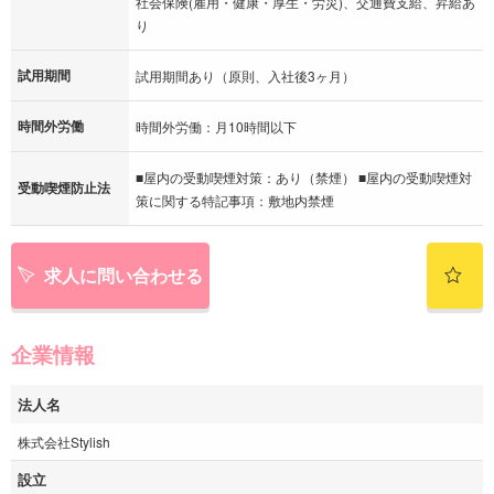
社会保険(雇用・健康・厚生・労災)、交通費支給、昇給あ
り
試用期間
試用期間あり（原則、入社後3ヶ月）
時間外労働
時間外労働：月10時間以下
■屋内の受動喫煙対策：あり（禁煙） ■屋内の受動喫煙対
受動喫煙防止法
策に関する特記事項：敷地内禁煙
求人に問い合わせる
企業情報
法人名
株式会社Stylish
設立