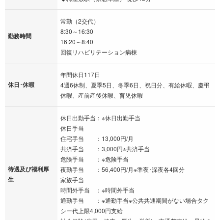
常勤（2交代）
8:30～16:30
勤務時間
16:20～8:40
回復リハビリテーション病棟
年間休日117日
休日･休暇
4週6休制、夏季5日、冬季6日、祝日分、有給休暇、慶弔
休暇、産前産後休暇、育児休暇
休日出勤手当：※休日出勤手当
休日手当
住宅手当 ：13,000円/月
共済手当 ：3,000円※共済手当
危険手当 ：※危険手当
待遇及び福利厚
夜勤手当 ：56,400円/月※準夜･深夜各4回分
生
家族手当
時間外手当 ：※時間外手当
通勤手当 ：※通勤手当※公共共通期間がない場合タク
シー代上限4,000円支給