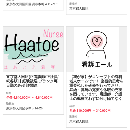
東京都大田区田園調布本町４０−２３
勤務地
東京都大田区
東京都大田区[正看護師/正社員/
【我が家】がコンセプトの有料
糀谷駅]未経験歓迎/ブランク可/
老人ホームです！ 楽観的思考を
日勤のみ/介護関連
重要視した研修を行っており、
昇給・賞与の充実や休暇の充実
給与
を図っています。看護師・介護
年俸 4,840,000円 ～ 4,840,000円
士の職種問わずに分け隔てなく
勤務地
給与
東京都大田区萩中3‐14‐20
月給 310,000円 ～ 340,000円
勤務地
東京都大田区