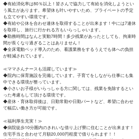
◆有給消化率は80％以上！皆さんで協力して有給を消化しようとい
う風土があります。希望休も叶いやすいため、プライベートの予定
も立てやすい環境です。
◆有給や公休を合わせ連休を取得することが出来ます！中には7連休
を取得し、旅行に行かれる方もいらっしゃいます。
◆勤務時間はなんと実動7時間！多少残業があったとしても、拘束時
間が長くなり過ぎることはありません！
◆全床電動ベッド導入のため、看護業務をするうえでも体への負担
が軽減されています。
≪ママさんナースも活躍しています≫
◆院内に保育施設を完備しています。子育てをしながら仕事にも集
中できる環境が整っています。
◆小さいお子様がいらっしゃる方に関しては、残業を免除するとい
った考慮もして頂ける環境です。
◆産休・育休取得後は、日勤常勤や日勤パートなど、希望に合わせ
て幅広い働き方が可能です。
≪福利厚生充実！≫
◆病院徒歩10分圏内のきれいな借り上げ寮に住むことが出来ます！
住宅手当と合わせて月額20,000円程度で借りられます！！