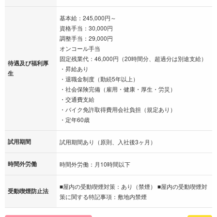
基本給：245,000円～
資格手当：30,000円
調整手当：29,000円
オンコール手当
固定残業代：46,000円（20時間分、超過分は別途支給）
待遇及び福利厚
・昇給あり
生
・退職金制度（勤続5年以上）
・社会保険完備（雇用・健康・厚生・労災）
・交通費支給
・バイク免許取得費用会社負担（規定あり）
・定年60歳
試用期間
試用期間あり（原則、入社後3ヶ月）
時間外労働
時間外労働：月10時間以下
■屋内の受動喫煙対策：あり（禁煙） ■屋内の受動喫煙対
受動喫煙防止法
策に関する特記事項：敷地内禁煙