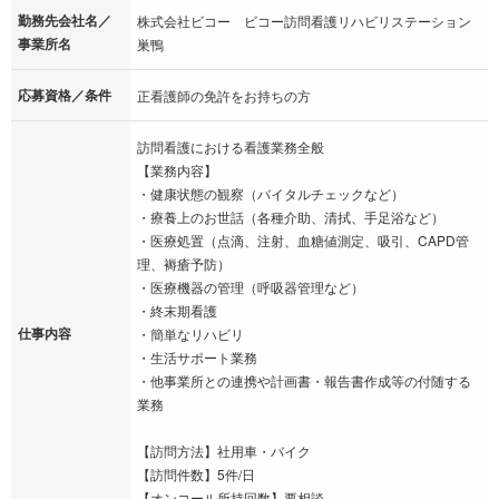
勤務先会社名／
株式会社ビコー ビコー訪問看護リハビリステーション
事業所名
巣鴨
応募資格／条件
正看護師の免許をお持ちの方
訪問看護における看護業務全般
【業務内容】
・健康状態の観察（バイタルチェックなど）
・療養上のお世話（各種介助、清拭、手足浴など）
・医療処置（点滴、注射、血糖値測定、吸引、CAPD管
理、褥瘡予防）
・医療機器の管理（呼吸器管理など）
・終末期看護
仕事内容
・簡単なリハビリ
・生活サポート業務
・他事業所との連携や計画書・報告書作成等の付随する
業務
【訪問方法】社用車・バイク
【訪問件数】5件/日
【オンコール所持回数】要相談