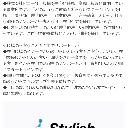
◆株式会社ビコーは、板橋を中心に練馬・巣鴨・横浜に展開してい
る事業所です。「どのようなご依頼も断らないステーション」を目
指し、看護師・理学療法士・作業療法士・言語聴覚士といった様々
な職種のメンバーが一丸となり、在宅ケアを提供しています。
◆日常生活の維持向上のために理学療法士や作業療法士の訪問も行
っています。ご自宅で療養環境に合わせた訓練を提供しています。
≪現場の不安なことも全力でサポート！≫
◆在宅現場のイメージがわきづらいという方もご安心ください。在
宅未経験から始めた方や、園児を含む子育てをしながら働かれてい
る方、新卒から在宅で活躍中のメンバーもおり、最初はみんなが同
じスタートラインです！
◆同行訪問によるOJTや外部研修など、教育制度が整っているので
働きながらスキルアップ出来る環境です。
◆土日の数だけ休みの週休2日なので、週末の予定も立てやすく、身
体に無理なく働けます。