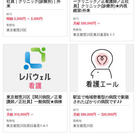
社員｜クリニック(診療所)｜外
ークリニック／正看護師／正社
来
員】クリニック(診療所)★内視
鏡室/外来
給与
時給 2,200円 ～ 2,300円
給与
月給 320,000円 ～
勤務地
東京都荒川区
勤務地
東京都荒川区東日暮里6-1-1
東京都荒川区【関川病院／正看
駅近で地域密着型の病院で新築
護師／正社員】一般病院★病棟
されたばかりの病院です♪♪
給与
給与
月給 310,000円 ～
月給 280,000円 ～ 320,000円
勤務地
勤務地
東京都荒川区西日暮里1-4-1
東京都荒川区