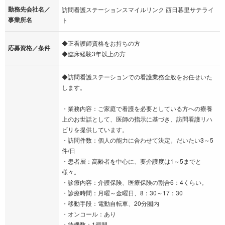
勤務先会社名／
訪問看護ステーションスマイルリンク 西日暮里サテライ
事業所名
ト
◆正看護師資格をお持ちの方
応募資格／条件
◆臨床経験3年以上の方
◆訪問看護ステーションでの看護業務全般をお任せいた
します。
・業務内容：ご家庭で看護を必要としている方への療養
上のお世話として、医師の指示に基づき、訪問看護リハ
ビリを提供しています。
・訪問件数：個人の能力に合わせて決定。だいたい3～5
件/日
・患者層：高齢者を中心に、要介護度は1～5までと
様々。
・診療内容：介護保険、医療保険の割合6：4くらい。
・診療時間：月曜～金曜日、8：30～17：30
・移動手段：電動自転車、20分圏内
・オンコール：あり
・待機数：1週間