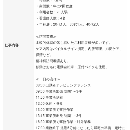
・実働数：年に2回程度
・利用者数：70人弱
・看護師人数：4名
・年齢層：20代1人、30代1人、40代2人
≪訪問業務≫
比較的体調の落ち着いたご利用者様が多いです。
仕事内容
ケア内容はバイタルサイン測定、内服管理、排便ケア、
保清など。
精神科訪問看護あり。
移動はおもに電動自転車・原付バイクを使用。
≪一日の流れ≫
08:30 出勤＆テレビカンファレンス
09:00 事業所出発 訪問1～3件
11:50 事業所到着
12:00 休憩・昼食
13:00 事業所で事務作業
13:15 事業所出発 訪問1～3件
16:30 事業所で事務作業・対外業務
17:30 業務終了 退勤5分前になったら帰宅の準備、定時に