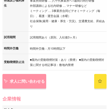
待遇及び福利厚
事業所間研修 … 八千代事業所へ1週間の同行研修
生
外部講師による社内研修 … マナー研修など
ミーティング … 3事業所合同ビデオミーティング（毎
日）、看護・運営会議（水曜）
社会保険(雇用・健康・厚生・労災)、交通費支給、昇給あ
り
試用期間
試用期間あり（原則、入社後3ヶ月）
時間外労働
時間外労働：月10時間以下
■屋内の受動喫煙対策：あり（禁煙） ■屋内の受動喫煙対
受動喫煙防止法
策に関する特記事項：敷地内禁煙
求人に問い合わせる
企業情報