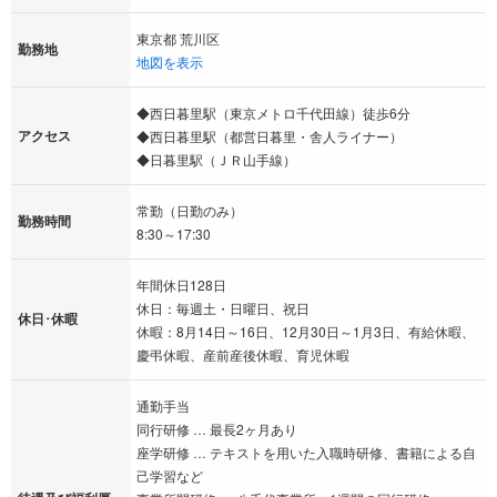
東京都 荒川区
勤務地
地図を表示
◆西日暮里駅（東京メトロ千代田線）徒歩6分
アクセス
◆西日暮里駅（都営日暮里・舎人ライナー）
◆日暮里駅（ＪＲ山手線）
常勤（日勤のみ）
勤務時間
8:30～17:30
年間休日128日
休日：毎週土・日曜日、祝日
休日･休暇
休暇：8月14日～16日、12月30日～1月3日、有給休暇、
慶弔休暇、産前産後休暇、育児休暇
通勤手当
同行研修 … 最長2ヶ月あり
座学研修 … テキストを用いた入職時研修、書籍による自
己学習など