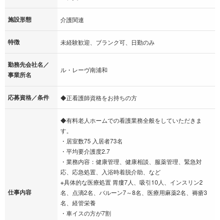
施設形態
介護関連
特徴
未経験歓迎、ブランク可、日勤のみ
勤務先会社名／
ル・レーヴ南浦和
事業所名
応募資格／条件
◆正看護師資格をお持ちの方
◆有料老人ホームでの看護業務全般をしていただきま
す。
・居室数75 入居者73名
・平均要介護度2.7
・業務内容：健康管理、健康相談、服薬管理、緊急対
応、応急処置、入浴時着脱介助、など
※具体的な医療処置 胃瘻7人、吸引10人、インスリン2
仕事内容
名、点滴2名、バルーン7～8名、医療用麻薬2名、褥瘡3
名、経管栄養
・車イスの方が7割