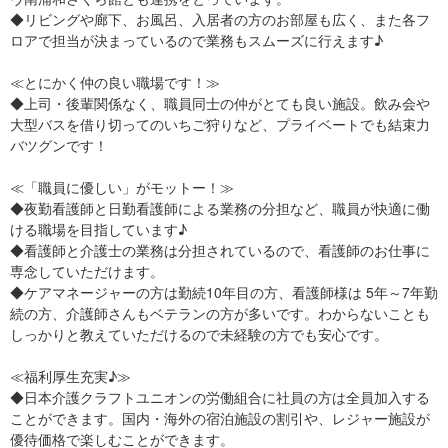
◆リビングや廊下、お風呂、入居者の方のお部屋も広く、また各フ
ロアで担当が決まっているので業務もスムーズに行えます♪
≪とにかく仲の良い職場です！≫
◆上司・後輩関係なく、職員同士の仲がとても良い施設。飲み会や
大型バスを借り切ってのいちご狩りなど、プライベートでも結束力
バツグンです！
≪「職員に優しい」がモットー！≫
◆夜勤看護師と日勤看護師による業務の分担など、職員が快適に働
ける職場を目指しています♪
◆看護師と介護士の業務は分担されているので、看護師のお仕事に
専念していただけます。
◆ケアマネージャーの方は勤続10年目の方、看護師様は 5年～7年勤
続の方、介護師さんもベテランの方が多いです。わからないことも
しっかりと教えていただけるので未経験の方でも安心です。
≪福利厚生充実♪≫
◆日本介護クラフトユニオンの労働組合に社員の方は全員加入する
ことができます。国内・海外の宿泊施設の割引や、レジャー施設が
優待価格で楽しむことができます。