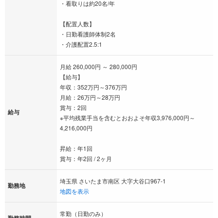
・看取りは約20名/年
【配置人数】
・日勤看護師体制2名
・介護配置2.5:1
月給 260,000円 ～ 280,000円
【給与】
年収：352万円～376万円
月給：26万円～28万円
賞与：2回
給与
※平均残業手当を含むとおおよそ年収3,976,000円～
4,216,000円
昇給：年1回
賞与：年2回 / 2ヶ月
埼玉県 さいたま市南区 大字大谷口967-1
勤務地
地図を表示
常勤（日勤のみ）