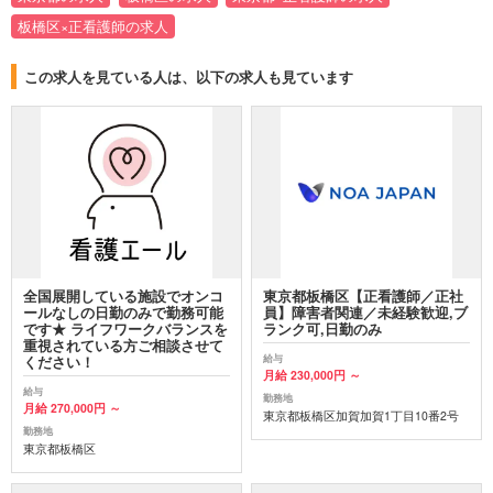
板橋区×正看護師の求人
この求人を見ている人は、以下の求人も見ています
全国展開している施設でオンコ
東京都板橋区【正看護師／正社
ールなしの日勤のみで勤務可能
員】障害者関連／未経験歓迎,ブ
です★ ライフワークバランスを
ランク可,日勤のみ
重視されている方ご相談させて
給与
ください！
月給 230,000円 ～
給与
勤務地
月給 270,000円 ～
東京都板橋区加賀加賀1丁目10番2号
勤務地
東京都板橋区