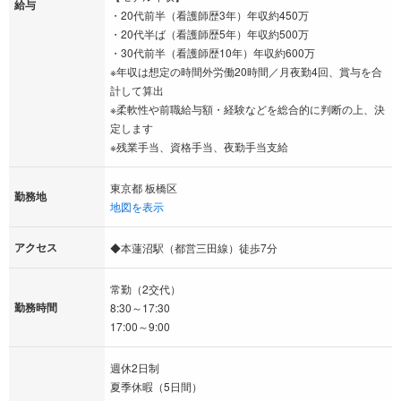
給与
・20代前半（看護師歴3年）年収約450万
・20代半ば（看護師歴5年）年収約500万
・30代前半（看護師歴10年）年収約600万
※年収は想定の時間外労働20時間／月夜勤4回、賞与を合
計して算出
※柔軟性や前職給与額・経験などを総合的に判断の上、決
定します
※残業手当、資格手当、夜勤手当支給
東京都 板橋区
勤務地
地図を表示
アクセス
◆本蓮沼駅（都営三田線）徒歩7分
常勤（2交代）
勤務時間
8:30～17:30
17:00～9:00
週休2日制
夏季休暇（5日間）