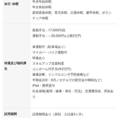
年末年始休暇
休日･休暇
年次有給休暇
産前産後休暇、育児休暇、介護休暇、慶弔休暇、ボラン
ティア休暇
夜勤手当：17,000円/回
通勤手当：～30,000円※上限3万円
車通勤可（駐車場あり）
マイカー・バイク通勤可
研修あり
待遇及び福利厚
スキルアップ支援制度
生
ユニホーム代手当(年2万円）
健康診断、インフルエンザ予防接種など
半期会(3月・9月／ホテルでの慰労会やBBQなど）
iPad・携帯貸与
社会保険(雇用・健康・厚生・労災)、交通費支給、昇給あ
り
試用期間
試用期間あり（原則、入社後3ヶ月）