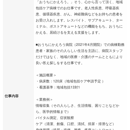
「おうちにかえろう。」そう、心から言って頂く、地域
包括ケア病棟でのお仕事です。老人性疾患、呼吸器疾
患、循環器疾患、がん、神経難病などをお持ちの患者を
お受け入れします。レスパイト、サブアキュート、ター
ミナル、ポストアキュートなどの機能をもち、おうちに
かえる、居続けるを支える支援をします。
■おうちにかえろう病院（2021年4月開院）での病棟勤務
患者・家族のその人らしい生活を主語に、病院スタッフ
だけではなく、地域の医療・介護のチームとともにより
良い答え探しをする仕事です。
＜施設概要＞
・病床数：120床（地域包括ケア申請予定 ）
・看護基準：地域包括13対1
仕事内容
＜業務例＞
情報収集（その人らしさ、生活情報、困りごとなどか
ら、医学的情報まで）
バイタル測定、症状観察
ケア（清潔、創傷、口腔、清拭、排尿・排泄など）
身体管理（排尿・排便、褥瘡、疼痛コントロール）