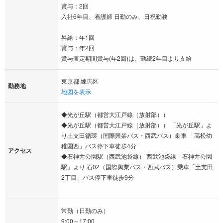
賞与：2回
入社6年目、看護師 日勤のみ、日祝勤務
昇給：年1回
賞与：年2回
賞与査定期間賞与(年2回)は、勤続2年目より支給
東京都 練馬区
勤務地
地図を表示
◆光が丘駅（都営大江戸線（放射部））
◆光が丘駅（都営大江戸線（放射部）） 「光が丘駅」よ
り土支田循環（国際興業バス・西武バス）乗車 「高松幼
稚園西」バス停下車徒歩4分
アクセス
◆石神井公園駅（西武池袋線） 西武池袋線「石神井公園
駅」より 石02（国際興業バス・西武バス）乗車「土支田
2丁目」バス停下車徒歩9分
常勤（日勤のみ）
9:00～17:00