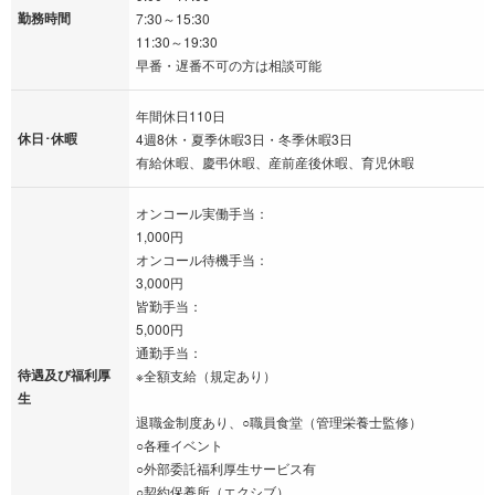
勤務時間
7:30～15:30
11:30～19:30
早番・遅番不可の方は相談可能
年間休日110日
休日･休暇
4週8休・夏季休暇3日・冬季休暇3日
有給休暇、慶弔休暇、産前産後休暇、育児休暇
オンコール実働手当：
1,000円
オンコール待機手当：
3,000円
皆勤手当：
5,000円
通勤手当：
待遇及び福利厚
※全額支給（規定あり）
生
退職金制度あり、○職員食堂（管理栄養士監修）
○各種イベント
○外部委託福利厚生サービス有
○契約保養所（エクシブ）