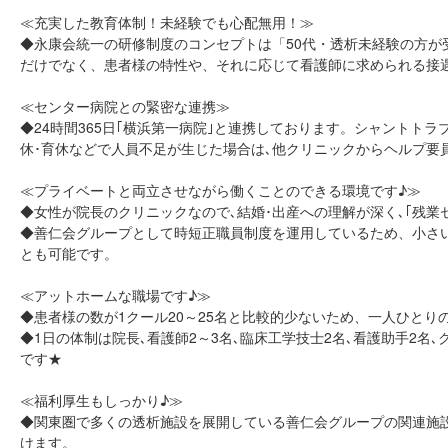
≪充実した教育体制！未経験でも心配無用！≫
◆永康会統一の研修制度のコンセプトは「50代・透析未経験の方
だけでなく、患者様の特性や、それに応じて看護師に求められる接
≪センター病院との緊密な連携≫
◆24時間365日｢横浜第一病院｣と連携しております。シャントト
休･育休などで人員不足が生じた場合は､他クリニックからヘルプ要
≪プライベートと両立させながら働くことのできる環境です♪≫
◆女性が院長のクリニックなので､結婚･出産への理解が深く､｢残業
◆善仁会グループとして時短正職員制度を運用しているため、小さ
とも可能です。
≪アットホームな職場です♪≫
◆患者様の数が1クール20～25名と比較的少ないため、一人ひと
◆1日の体制は院長､看護師2～3名､臨床工学技士2名､看護助手2
です★
≪福利厚生もしっかり♪≫
◆関東圏で多くの透析施設を展開している善仁会グループの関連施
けます。