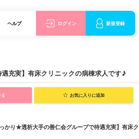
ヘルプ
ログイン
新規登録
で待遇充実】有床クリニックの病棟求人です♪
せる
お気に入りに追加
がしっかり★透析大手の善仁会グループで待遇充実】有床ク