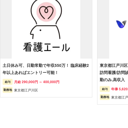
土日休み可、日勤常勤で年収550万！ 臨床経験2
東京都江戸川区
年以上あればエントリー可能！
訪問看護/訪問
勤のみ,高収入
月給 290,000円 ～ 400,000円
給与
年俸 5,620
給与
東京都江戸川区
勤務地
東京都江戸
勤務地