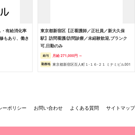
し・有給消化率
東京都新宿区【正看護師／正社員／新大久保
研修もあり、働き
駅】訪問看護/訪問診療／未経験歓迎,ブランク
可,日勤のみ
月給 271,000円 ～
給与
東京都新宿区百人町１-１６-２１ ミナミビル301
勤務地
シーポリシー
お問い合わせ
よくある質問
サイトマップ