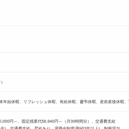
分
分）
、年末年始休暇、リフレッシュ休暇、有給休暇、慶弔休暇、産前産後休暇
70,000円～、固定残業代56,940円～（月30時間分）、交通費支給
厚生)、交通費支給、昇給あり、退職金制度(勤続3年以上)、制服貸与