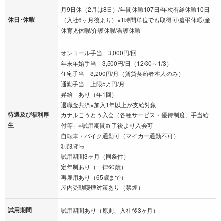
月9日休（2月は8日）/年間休暇107日/年次有給休暇10日
休日･休暇
（入社6ヶ月後より）※1時間単位でも取得可/慶弔休暇/産
休育児休暇/介護休暇/看護休暇
オンコール手当 3,000円/回
年末年始手当 3,500円/日（12/30～1/3）
住宅手当 8,200円/月（賃貸契約者本人のみ）
通勤手当 上限5万円/月
昇給 あり（年1回）
退職金共済※加入1年以上が支給対象
待遇及び福利厚
カナルこうとう入会（各種サービス・優待制度、手当給
生
付等）※試用期間終了後より入会可
自転車・バイク通勤可（マイカー通勤不可）
制服貸与
試用期間3ヶ月（同条件）
定年制あり（一律60歳）
再雇用あり（65歳まで）
屋内受動喫煙対策あり（禁煙）
試用期間
試用期間あり（原則、入社後3ヶ月）