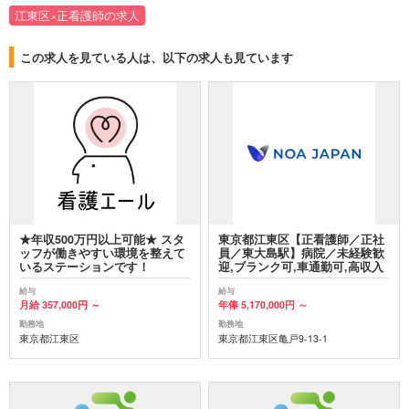
江東区×正看護師の求人
この求人を見ている人は、以下の求人も見ています
★年収500万円以上可能★ スタ
東京都江東区【正看護師／正社
ッフが働きやすい環境を整えて
員／東大島駅】病院／未経験歓
いるステーションです！
迎,ブランク可,車通勤可,高収入
給与
給与
月給 357,000円 ～
年俸 5,170,000円 ～
勤務地
勤務地
東京都江東区
東京都江東区亀戸9-13-1