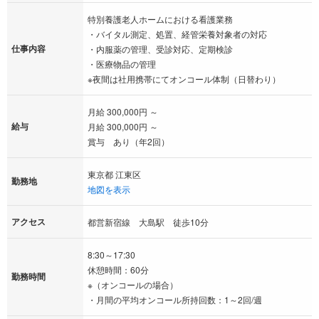
特別養護老人ホームにおける看護業務
・バイタル測定、処置、経管栄養対象者の対応
仕事内容
・内服薬の管理、受診対応、定期検診
・医療物品の管理
※夜間は社用携帯にてオンコール体制（日替わり）
月給 300,000円 ～
給与
月給 300,000円 ～
賞与 あり（年2回）
東京都 江東区
勤務地
地図を表示
アクセス
都営新宿線 大島駅 徒歩10分
8:30～17:30
休憩時間：60分
勤務時間
※（オンコールの場合）
・月間の平均オンコール所持回数：1～2回/週