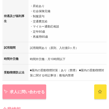
・昇給あり
・社会保険完備
待遇及び福利厚
・制服貸与
生
・交通費支給
・マイカー通勤応相談
・定年60歳
・再雇用65歳
試用期間
試用期間あり（原則、入社後3ヶ月）
時間外労働
時間外労働：月10時間以下
■屋内の受動喫煙対策：あり（禁煙） ■屋内の受動喫煙対
受動喫煙防止法
策に関する特記事項：敷地内禁煙
求人に問い合わせる