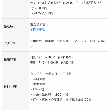
オンコール対応夜勤5回（225,000円）＋訪問手当25回
（120,000円）
→月収550,000円
東京都 町田市
勤務地
地図を表示
小田急線「鶴川駅」バス乗車、「やくし台三丁目」徒歩6
アクセス
分
日勤 09:00～18:00（休憩1時間）
勤務時間
夜勤 17:15～翌09:15（休憩2時間）
月10日休 年間休日120日以上
・有給休暇
・慶弔休暇
休日･休暇
・GW休暇
・年末年始休暇（12/29～1/3）
・産休・育休・介護休暇（取得実績ほぼ100％）