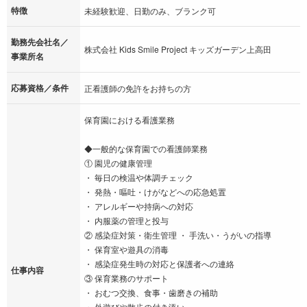
特徴
未経験歓迎、日勤のみ、ブランク可
勤務先会社名／
株式会社 Kids Smile Project キッズガーデン上高田
事業所名
応募資格／条件
正看護師の免許をお持ちの方
保育園における看護業務
◆一般的な保育園での看護師業務
① 園児の健康管理
・ 毎日の検温や体調チェック
・ 発熱・嘔吐・けがなどへの応急処置
・ アレルギーや持病への対応
・ 内服薬の管理と投与
② 感染症対策・衛生管理 ・ 手洗い・うがいの指導
・ 保育室や遊具の消毒
・ 感染症発生時の対応と保護者への連絡
仕事内容
③ 保育業務のサポート
・ おむつ交換、食事・歯磨きの補助
・ 外遊びや散歩の付き添い