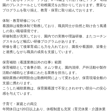
園のプレスクールとして幼稚園児をお預かりしております。豊富な
プログラムを取り揃え、教育・保育に取り組んでおります。
体制・教育研修について
看護師は複数体制で勤務しており、職員同士が自然と助け合う風通
しの良い職場環境です。
研修制度が充実しており、園内での実務や理論研修、またコーチン
グスキルなど幅広い研修プログラムがあります。
研修を通じて後輩育成にも力を入れており、園長や看護師、栄養士
と連携しながら職員の成長を支援しています。
保育補助（看護業務以外の仕事）範囲
保育補助として食事介助、オムツ替え、園内清掃、戸外活動や製作
活動の補助など多岐にわたる業務を担当します。
補助業務の時間割合は勤務時間によって変わるが、保育現場全般の
支援に携わります。
こうした補助業務は、保育園看護で不安とされやすい部分への安心
感を与えています。
子育て・家庭との両立
年間休日は120日以上あり、休暇制度も充実（育児休業・介護休業