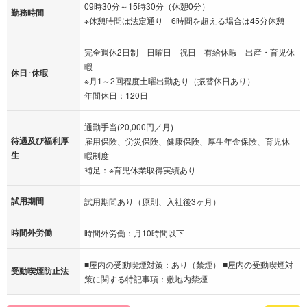
09時30分～15時30分（休憩0分）
勤務時間
※休憩時間は法定通り 6時間を超える場合は45分休憩
完全週休2日制 日曜日 祝日 有給休暇 出産・育児休
暇
休日･休暇
※月1～2回程度土曜出勤あり（振替休日あり）
年間休日：120日
通勤手当(20,000円／月)
待遇及び福利厚
雇用保険、労災保険、健康保険、厚生年金保険、育児休
生
暇制度
補足：※育児休業取得実績あり
試用期間
試用期間あり（原則、入社後3ヶ月）
時間外労働
時間外労働：月10時間以下
■屋内の受動喫煙対策：あり（禁煙） ■屋内の受動喫煙対
受動喫煙防止法
策に関する特記事項：敷地内禁煙