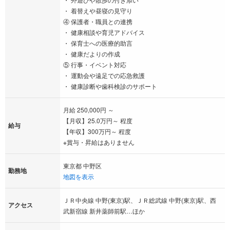
・ 着替えや昼寝の見守り
④ 保護者・職員との連携
・ 健康相談や育児アドバイス
・ 保育士への医療的助言
・ 健康だよりの作成
⑤ 行事・イベント対応
・ 運動会や遠足での応急救護
・ 健康診断や歯科検診のサポート
月給 250,000円 ～
【月収】25.0万円～ 程度
給与
【年収】300万円～ 程度
※賞与・昇給はありません
東京都 中野区
勤務地
地図を表示
ＪＲ中央線 中野(東京)駅、ＪＲ総武線 中野(東京)駅、西
アクセス
武新宿線 新井薬師前駅…ほか