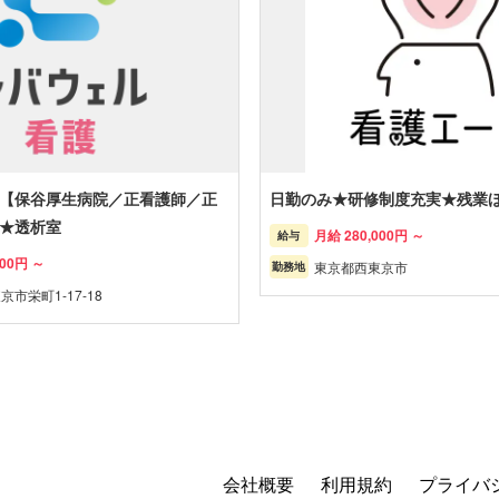
【保谷厚生病院／正看護師／正
日勤のみ★研修制度充実★残業
★透析室
月給 280,000円 ～
給与
600円 ～
東京都西東京市
勤務地
市栄町1-17-18
会社概要
利用規約
プライバ