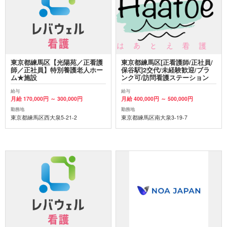
東京都練馬区【光陽苑／正看護
東京都練馬区[正看護師/正社員/
師／正社員】特別養護老人ホー
保谷駅]2交代/未経験歓迎/ブラ
ム★施設
ンク可/訪問看護ステーション
給与
給与
月給 170,000円 ～ 300,000円
月給 400,000円 ～ 500,000円
勤務地
勤務地
東京都練馬区西大泉5-21-2
東京都練馬区南大泉3-19-7