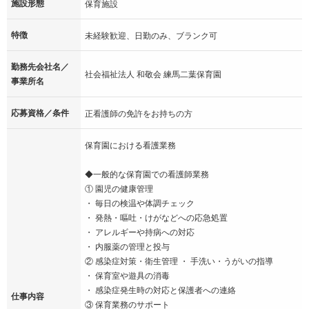
施設形態
保育施設
特徴
未経験歓迎、日勤のみ、ブランク可
勤務先会社名／
社会福祉法人 和敬会 練馬二葉保育園
事業所名
応募資格／条件
正看護師の免許をお持ちの方
保育園における看護業務
◆一般的な保育園での看護師業務
① 園児の健康管理
・ 毎日の検温や体調チェック
・ 発熱・嘔吐・けがなどへの応急処置
・ アレルギーや持病への対応
・ 内服薬の管理と投与
② 感染症対策・衛生管理 ・ 手洗い・うがいの指導
・ 保育室や遊具の消毒
・ 感染症発生時の対応と保護者への連絡
仕事内容
③ 保育業務のサポート