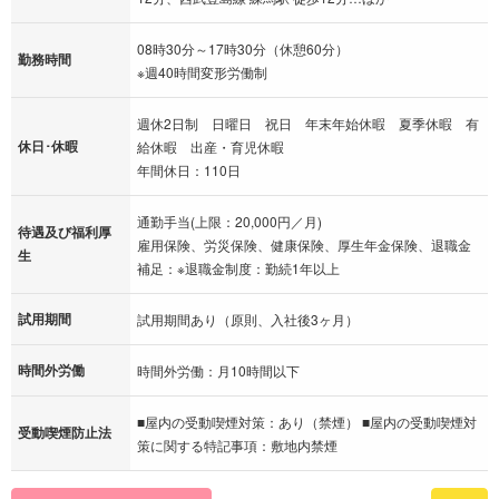
08時30分～17時30分（休憩60分）
勤務時間
※週40時間変形労働制
週休2日制 日曜日 祝日 年末年始休暇 夏季休暇 有
休日･休暇
給休暇 出産・育児休暇
年間休日：110日
通勤手当(上限：20,000円／月)
待遇及び福利厚
雇用保険、労災保険、健康保険、厚生年金保険、退職金
生
補足：※退職金制度：勤続1年以上
試用期間
試用期間あり（原則、入社後3ヶ月）
時間外労働
時間外労働：月10時間以下
■屋内の受動喫煙対策：あり（禁煙） ■屋内の受動喫煙対
受動喫煙防止法
策に関する特記事項：敷地内禁煙