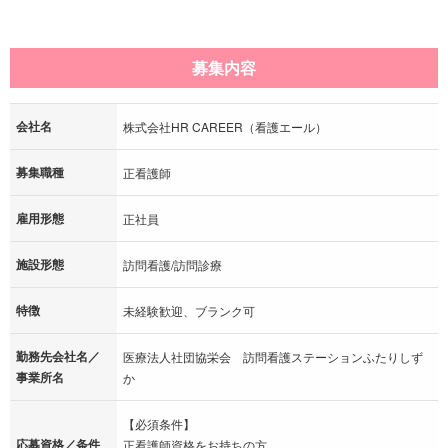
募集内容
会社名
株式会社HR CAREER（看護エール）
募集職種
正看護師
雇用形態
正社員
施設形態
訪問看護/訪問診療
特徴
未経験歓迎、ブランク可
勤務先会社名／
医療法人社団協栄会 訪問看護ステーションふたりしず
事業所名
か
【必須条件】
応募資格／条件
正看護師資格をお持ちの方