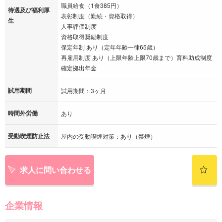
職員給食（1食385円）
待遇及び福利厚
表彰制度（勤続・資格取得）
生
人事評価制度
資格取得奨励制度
保定年制 あり（定年年齢一律65歳）
再雇用制度 あり（上限年齢上限70歳まで）育料助成制度
確定拠出年金
試用期間
試用期間：3ヶ月
時間外労働
あり
受動喫煙防止法
屋内の受動喫煙対策：あり（禁煙）
求人に問い合わせる
企業情報