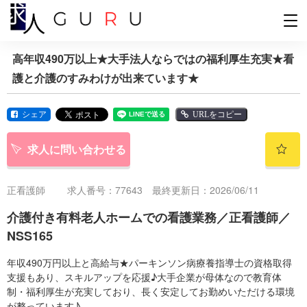
高年収490万以上★大手法人ならではの福利厚生充実★看
護と介護のすみわけが出来ています★
シェア
URLをコピー
求人に問い合わせる
正看護師
求人番号：77643 最終更新日：2026/06/11
介護付き有料老人ホームでの看護業務／正看護師／
NSS165
年収490万円以上と高給与★パーキンソン病療養指導士の資格取得
支援もあり、スキルアップを応援♪大手企業が母体なので教育体
制・福利厚生が充実しており、長く安定してお勤めいただける環境
が整っています♪