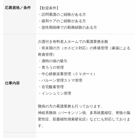
応募資格／条件
【歓迎条件】
・訪問看護のご経験がある方
・緩和ケアのご経験がある方
・急性期病棟での勤務経験のある方
介護付き有料老人ホームでの看護業務全般
・癌末期の方（ホスピス対応）の疼痛管理（麻薬による
疼痛管理）
・適時の痰の吸引
・胃ろうの管理
・中心静脈栄養管理（ＣＶポート）
・バルーン管理ストマ管理
仕事内容
・在宅酸素管理
・インシュリン管理
難病の方の看護業務も行っております。
神経系難病（パーキンソン病、多系統萎縮症、脊髄小脳
変性症、筋萎縮性側索硬化症）などにも対応しておりま
す。