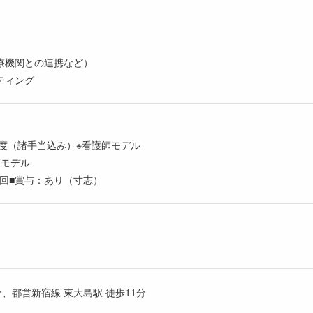
療機関との連携など）
ティング
 程度（諸手当込み）※看護師モデル
師モデル
年1回■賞与：あり（寸志）
分、都営新宿線 東大島駅 徒歩11分