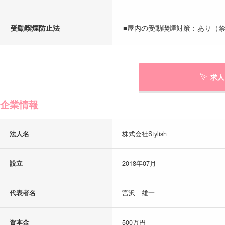
受動喫煙防止法
■屋内の受動喫煙対策：あり（禁
求人
企業情報
法人名
株式会社Stylish
設立
2018年07月
代表者名
宮沢 雄一
資本金
500万円