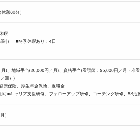
（休憩60分）
休暇
間制） ■冬季休暇あり：4日
／月)、地域手当(20,000円／月)、資格手当(看護師：95,000円／月・准
円／回）)
、健康保険、厚生年金保険、退職金
利用可■キャリア支援研修、フォローアップ研修、コーチング研修、5S
ヶ月）