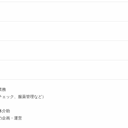
業務
チェック、服薬管理など）
体介助
の企画・運営