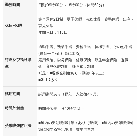
勤務時間
日勤:09時00分～18時00分（休憩60分）
完全週休2日制 夏季休暇 有給休暇 慶弔休暇 出産・
休日･休暇
育児休暇
年間休日：110日
通勤手当、残業手当、資格手当、待機手当、その他手当
(保育手当※正社員に限る)
待遇及び福利厚
雇用保険、労災保険、健康保険、厚生年金保険、退職
生
金、育児休暇制度、託児補助制度
補足：■退職金制度あり（勤続3年以上）
■GLTDあり
試用期間
試用期間あり（原則、入社後3ヶ月）
時間外労働
時間外労働：月10時間以下
■屋内の受動喫煙対策：あり（禁煙） ■屋内の受動喫煙対
受動喫煙防止法
策に関する特記事項：敷地内禁煙