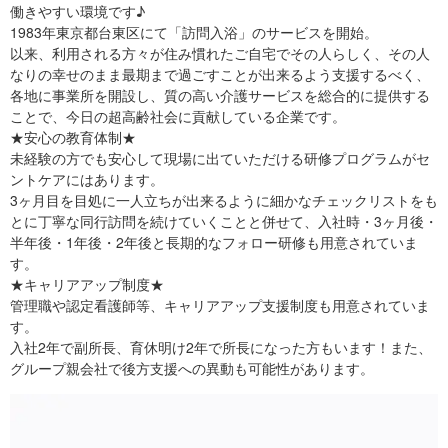
働きやすい環境です♪
1983年東京都台東区にて「訪問入浴」のサービスを開始。
以来、利用される方々が住み慣れたご自宅でその人らしく、その人
なりの幸せのまま最期まで過ごすことが出来るよう支援するべく、
各地に事業所を開設し、質の高い介護サービスを総合的に提供する
ことで、今日の超高齢社会に貢献している企業です。
★安心の教育体制★
未経験の方でも安心して現場に出ていただける研修プログラムがセ
ントケアにはあります。
3ヶ月目を目処に一人立ちが出来るように細かなチェックリストをも
とに丁寧な同行訪問を続けていくことと併せて、入社時・3ヶ月後・
半年後・1年後・2年後と長期的なフォロー研修も用意されていま
す。
★キャリアアップ制度★
管理職や認定看護師等、キャリアアップ支援制度も用意されていま
す。
入社2年で副所長、育休明け2年で所長になった方もいます！また、
グループ親会社で後方支援への異動も可能性があります。