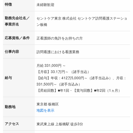
特徴
未経験歓迎
勤務先会社名／
セントケア東京 株式会社 セントケア訪問看護ステーショ
事業所名
ン板橋
応募資格／条件
正看護師の免許をお持ちの方
仕事内容
訪問看護における看護業務
月給 331,000円 ～
【月収】33.1万円～ （諸手当込）
給与
【給与】年収：412万5,000円～（諸手当込み）、月収：
331,500円～（諸手当込み）
【昇給回数】■年1回・【賞与回数】■年2回（1ヵ月）
東京都 板橋区
勤務地
地図を表示
アクセス
東武東上線 上板橋駅 徒歩3分