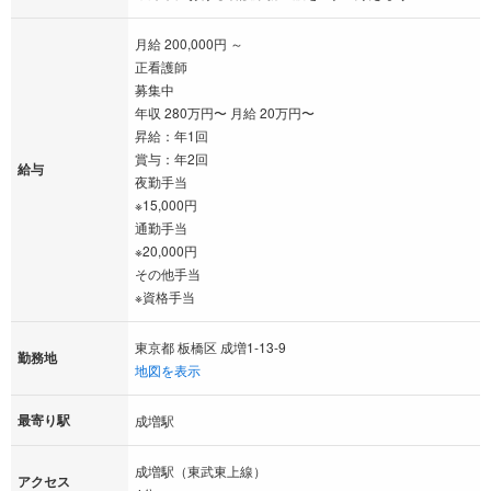
月給 200,000円 ～
正看護師
募集中
年収 280万円〜 月給 20万円〜
昇給：年1回
賞与：年2回
給与
夜勤手当
※15,000円
通勤手当
※20,000円
その他手当
※資格手当
東京都 板橋区 成増1-13-9
勤務地
地図を表示
最寄り駅
成増駅
成増駅（東武東上線）
アクセス