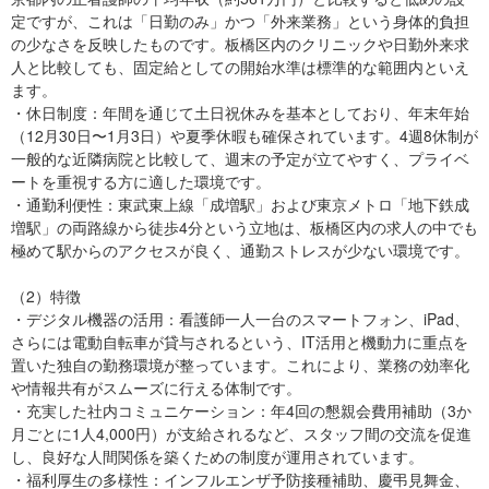
定ですが、これは「日勤のみ」かつ「外来業務」という身体的負担
の少なさを反映したものです。板橋区内のクリニックや日勤外来求
人と比較しても、固定給としての開始水準は標準的な範囲内といえ
ます。
・休日制度：年間を通じて土日祝休みを基本としており、年末年始
（12月30日〜1月3日）や夏季休暇も確保されています。4週8休制が
一般的な近隣病院と比較して、週末の予定が立てやすく、プライベ
ートを重視する方に適した環境です。
・通勤利便性：東武東上線「成増駅」および東京メトロ「地下鉄成
増駅」の両路線から徒歩4分という立地は、板橋区内の求人の中でも
極めて駅からのアクセスが良く、通勤ストレスが少ない環境です。
（2）特徴
・デジタル機器の活用：看護師一人一台のスマートフォン、iPad、
さらには電動自転車が貸与されるという、IT活用と機動力に重点を
置いた独自の勤務環境が整っています。これにより、業務の効率化
や情報共有がスムーズに行える体制です。
・充実した社内コミュニケーション：年4回の懇親会費用補助（3か
月ごとに1人4,000円）が支給されるなど、スタッフ間の交流を促進
し、良好な人間関係を築くための制度が運用されています。
・福利厚生の多様性：インフルエンザ予防接種補助、慶弔見舞金、