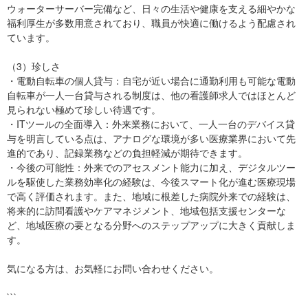
ウォーターサーバー完備など、日々の生活や健康を支える細やかな
福利厚生が多数用意されており、職員が快適に働けるよう配慮され
ています。
（3）珍しさ
・電動自転車の個人貸与：自宅が近い場合に通勤利用も可能な電動
自転車が一人一台貸与される制度は、他の看護師求人ではほとんど
見られない極めて珍しい待遇です。
・ITツールの全面導入：外来業務において、一人一台のデバイス貸
与を明言している点は、アナログな環境が多い医療業界において先
進的であり、記録業務などの負担軽減が期待できます。
・今後の可能性：外来でのアセスメント能力に加え、デジタルツー
ルを駆使した業務効率化の経験は、今後スマート化が進む医療現場
で高く評価されます。また、地域に根差した病院外来での経験は、
将来的に訪問看護やケアマネジメント、地域包括支援センターな
ど、地域医療の要となる分野へのステップアップに大きく貢献しま
す。
気になる方は、お気軽にお問い合わせください。
```