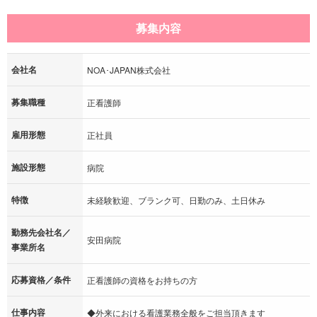
募集内容
会社名
NOA･JAPAN株式会社
募集職種
正看護師
雇用形態
正社員
施設形態
病院
特徴
未経験歓迎、ブランク可、日勤のみ、土日休み
勤務先会社名／
安田病院
事業所名
応募資格／条件
正看護師の資格をお持ちの方
仕事内容
◆外来における看護業務全般をご担当頂きます