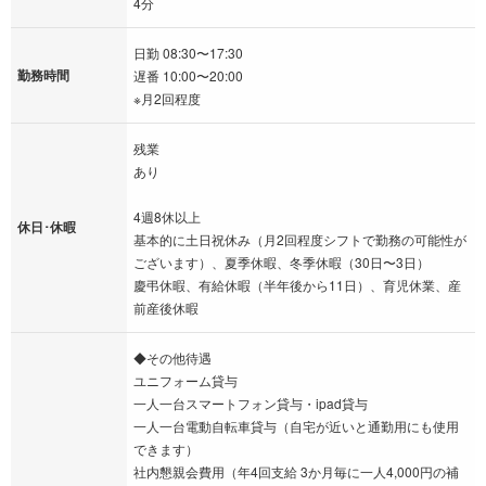
4分
日勤 08:30〜17:30
勤務時間
遅番 10:00〜20:00
※月2回程度
残業
あり
4週8休以上
休日･休暇
基本的に土日祝休み（月2回程度シフトで勤務の可能性が
ございます）、夏季休暇、冬季休暇（30日〜3日）
慶弔休暇、有給休暇（半年後から11日）、育児休業、産
前産後休暇
◆その他待遇
ユニフォーム貸与
一人一台スマートフォン貸与・ipad貸与
一人一台電動自転車貸与（自宅が近いと通勤用にも使用
できます）
社内懇親会費用（年4回支給 3か月毎に一人4,000円の補