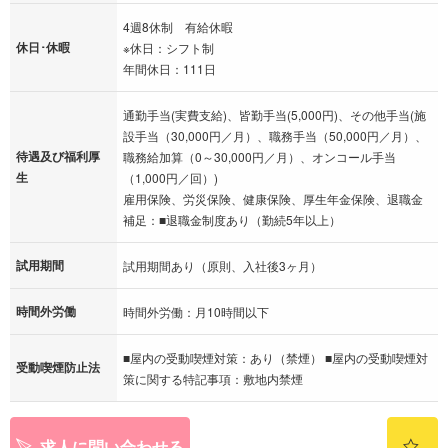
4週8休制 有給休暇
休日･休暇
※休日：シフト制
年間休日：111日
通勤手当(実費支給)、皆勤手当(5,000円)、その他手当(施
設手当（30,000円／月）、職務手当（50,000円／月）、
待遇及び福利厚
職務給加算（0～30,000円／月）、オンコール手当
生
（1,000円／回）)
雇用保険、労災保険、健康保険、厚生年金保険、退職金
補足：■退職金制度あり（勤続5年以上）
試用期間
試用期間あり（原則、入社後3ヶ月）
時間外労働
時間外労働：月10時間以下
■屋内の受動喫煙対策：あり（禁煙） ■屋内の受動喫煙対
受動喫煙防止法
策に関する特記事項：敷地内禁煙
求人に問い合わせる