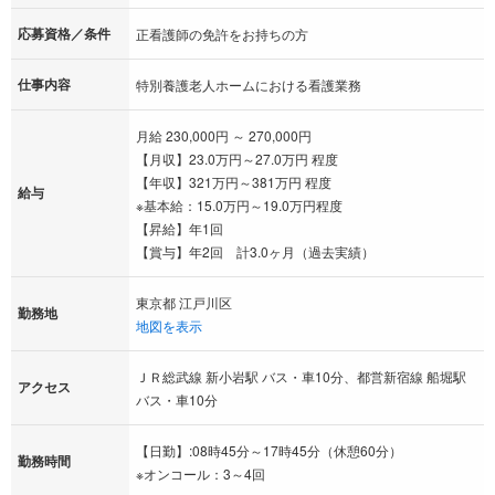
応募資格／条件
正看護師の免許をお持ちの方
仕事内容
特別養護老人ホームにおける看護業務
月給 230,000円 ～ 270,000円
【月収】23.0万円～27.0万円 程度
【年収】321万円～381万円 程度
給与
※基本給：15.0万円～19.0万円程度
【昇給】年1回
【賞与】年2回 計3.0ヶ月（過去実績）
東京都 江戸川区
勤務地
地図を表示
ＪＲ総武線 新小岩駅 バス・車10分、都営新宿線 船堀駅
アクセス
バス・車10分
【日勤】:08時45分～17時45分（休憩60分）
勤務時間
※オンコール：3～4回