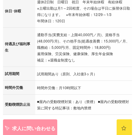
週休2日制 日曜日 祝日 年末年始休暇 有給休暇
※土曜出勤は月1～2回程度、その場合は平日に振替休日取
休日･休暇
得になります。 ※年末年始休暇：12/29～1/3
年間休日：120日
通勤手当(実費支給・上限40,000円／月)、資格手当
(48,000円/月)、その他手当(処遇改善費：15,000円／月、
待遇及び福利厚
職務給：5,000円/月、固定時間外：18,800円)
生
雇用保険、労災保険、健康保険、厚生年金保険
補足：※退職金制度なし
試用期間
試用期間あり（原則、入社後3ヶ月）
時間外労働
時間外労働：月10時間以下
■屋内の受動喫煙対策：あり（禁煙） ■屋内の受動喫煙対
受動喫煙防止法
策に関する特記事項：敷地内禁煙
求人に問い合わせる