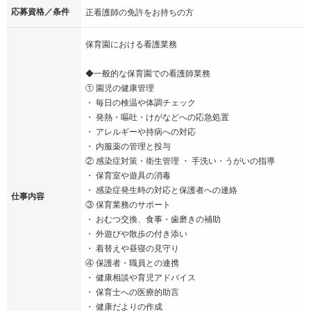
応募資格／条件
正看護師の免許をお持ちの方
保育園における看護業務
◆一般的な保育園での看護師業務
① 園児の健康管理
・ 毎日の検温や体調チェック
・ 発熱・嘔吐・けがなどへの応急処置
・ アレルギーや持病への対応
・ 内服薬の管理と投与
② 感染症対策・衛生管理 ・ 手洗い・うがいの指導
・ 保育室や遊具の消毒
・ 感染症発生時の対応と保護者への連絡
仕事内容
③ 保育業務のサポート
・ おむつ交換、食事・歯磨きの補助
・ 外遊びや散歩の付き添い
・ 着替えや昼寝の見守り
④ 保護者・職員との連携
・ 健康相談や育児アドバイス
・ 保育士への医療的助言
・ 健康だよりの作成