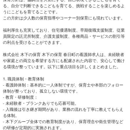
る、自分で判断できるこどもを育てる、挑戦することを楽しめるよ
うにこどもを育てることです。
この方針は少人数の保育指導やコーナー別保育にも現れています。
福利厚生も充実しており、住宅優遇制度、早期復職支援制度、従業
員限定の託児所制度、介護支援制度、各種商品・サービスの割引等
の利点を受けることができます。
株式会社 木下の保育 木下の保育 春日町の看護師求人は、未経験者
や家庭との両立を希望する方にも配慮された内容で、安心して働け
る環境が整っています。以下に重点項目を詳しくまとめました。
1. 職員体制・教育体制
- 看護師体制：基本的に一人体制ですが、保育士や本部のフォロー
体制が整っており、孤立しない環境です。
- 教育・研修制度：
- 未経験者・ブランクありでも応募可能。
- 入職後は引き継ぎ期間があり、業務の流れを丁寧に教えてもらえ
る体制。
- 木下グループ全体での教育制度があり、保育理念や衛生管理など
の研修が定期的に実施されます。