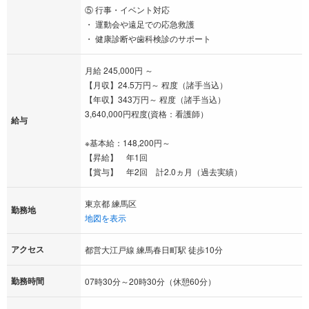
⑤ 行事・イベント対応
・ 運動会や遠足での応急救護
・ 健康診断や歯科検診のサポート
月給 245,000円 ～
【月収】24.5万円～ 程度（諸手当込）
【年収】343万円～ 程度（諸手当込）
3,640,000円程度(資格：看護師）
給与
※基本給：148,200円～
【昇給】 年1回
【賞与】 年2回 計2.0ヵ月（過去実績）
東京都 練馬区
勤務地
地図を表示
アクセス
都営大江戸線 練馬春日町駅 徒歩10分
勤務時間
07時30分～20時30分（休憩60分）