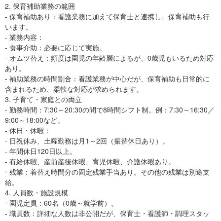
2. 保育補助業務の範囲
- 保育補助あり：看護業務に加えて保育士と連携し、保育補助も行
います。
- 業務内容：
- 食事介助：必要に応じて実施。
- オムツ替え：頻度は園児の年齢層によるが、0歳児もいるため対応
あり。
- 補助業務の時間割合：看護業務が中心だが、保育補助も日常的に
含まれるため、柔軟な対応が求められます。
3. 子育て・家庭との両立
- 勤務時間：7:30～20:30の間で8時間シフト制。例：7:30～16:30／
9:00～18:00など。
- 休日・休暇：
- 日祝休み、土曜勤務は月1～2回（振替休日あり）。
- 年間休日120日以上。
- 有給休暇、産前産後休暇、育児休暇、介護休暇あり。
- 残業：着替え時間分の固定残業手当あり。その他の残業は別途支
給。
4. 人員数・施設規模
- 園児定員：60名（0歳～就学前）。
- 職員数：詳細な人数は非公開だが、保育士・看護師・調理スタッ