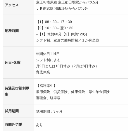
京王相模原線 京王稲田堤駅からバス5分
アクセス
ＪＲ南武線 稲田堤駅からバス5分
【1】08：30～17：30
【2】16：30～翌9：30
勤務時間
※【1】休憩60分【2】休憩120分
シフト制、変形労働時間制／１か月単位
年間休日114日
シフト制による
休日･休暇
月9日または10日休み（2月は8日休み）
育児休業
【福利厚生】
待遇及び福利厚
雇用保険、労災保険、健康保険、厚生年金保険
生
退職金、駐車場
試用期間
試用期間：3ヶ月
時間外労働
あり