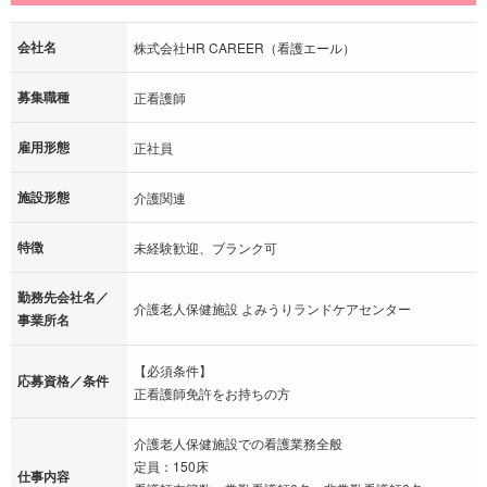
会社名
株式会社HR CAREER（看護エール）
募集職種
正看護師
雇用形態
正社員
施設形態
介護関連
特徴
未経験歓迎、ブランク可
勤務先会社名／
介護老人保健施設 よみうりランドケアセンター
事業所名
【必須条件】
応募資格／条件
正看護師免許をお持ちの方
介護老人保健施設での看護業務全般
定員：150床
仕事内容