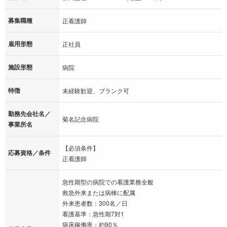
募集職種
正看護師
雇用形態
正社員
施設形態
病院
特徴
未経験歓迎、ブランク可
勤務先会社名／
菊名記念病院
事業所名
【必須条件】
応募資格／条件
正看護師
急性期型の病院での看護業務全般
救急外来または病棟に配属
外来患者数：300名／日
看護基準：急性期7対1
病床稼働率：約90％