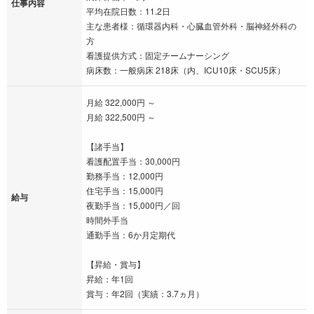
仕事内容
平均在院日数：11.2日
主な患者様：循環器内科・心臓血管外科・脳神経外科の
方
看護提供方式：固定チームナーシング
病床数：一般病床 218床（内、ICU10床・SCU5床）
月給 322,000円 ～
月給 322,500円 ～
【諸手当】
看護配置手当：30,000円
勤務手当：12,000円
住宅手当：15,000円
給与
夜勤手当：15,000円／回
時間外手当
通勤手当：6か月定期代
【昇給・賞与】
昇給：年1回
賞与：年2回（実績：3.7ヵ月）