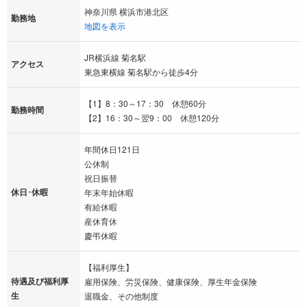
神奈川県 横浜市港北区
勤務地
地図を表示
JR横浜線 菊名駅
アクセス
東急東横線 菊名駅から徒歩4分
【1】8：30～17：30 休憩60分
勤務時間
【2】16：30～翌9：00 休憩120分
年間休日121日
公休制
祝日振替
休日･休暇
年末年始休暇
有給休暇
産休育休
慶弔休暇
【福利厚生】
待遇及び福利厚
雇用保険、労災保険、健康保険、厚生年金保険
生
退職金、その他制度