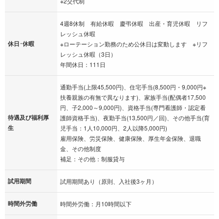
※2交代制
4週8休制 有給休暇 慶弔休暇 出産・育児休暇 リフ
レッシュ休暇
休日･休暇
※ローテーション勤務のため公休日は変動します ※リフ
レッシュ休暇（3日）
年間休日：111日
通勤手当(上限45,500円)、住宅手当(8,500円・9,000円※
扶養親族の有無で異なります)、家族手当(配偶者17,500
円、子2,000～9,000円)、資格手当(専門看護師・認定看
待遇及び福利厚
護師資格手当)、夜勤手当(13,500円／回)、その他手当(育
生
児手当：1人10,000円、2人以降5,000円)
雇用保険、労災保険、健康保険、厚生年金保険、退職
金、その他制度
補足：その他：制服貸与
試用期間
試用期間あり（原則、入社後3ヶ月）
時間外労働
時間外労働：月10時間以下