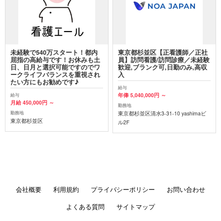
未経験で540万スタート！都内
東京都杉並区【正看護師／正社
屈指の高給与です！お休みも土
員】訪問看護/訪問診療／未経験
日、日月と選択可能ですのでワ
歓迎,ブランク可,日勤のみ,高収
ークライフバランスを重視され
入
たい方にもお勧めです♪
給与
年俸 5,040,000円 ～
給与
月給 450,000円 ～
勤務地
東京都杉並区清水3-31-10 yashimaビ
勤務地
東京都杉並区
ル2F
会社概要
利用規約
プライバシーポリシー
お問い合わせ
よくある質問
サイトマップ