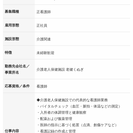
募集職種
正看護師
雇用形態
正社員
施設形態
介護関連
特徴
未経験歓迎
勤務先会社名／
介護老人保健施設 老健くぬぎ
事業所名
応募資格／条件
看護師
◆介護老人保健施設での代表的な看護師業務
・バイタルチェック（血圧・脈拍・体温などの測定）
・入所者の体調管理と健康観察
・配薬および服薬管理
・医師の指示に基づく処置（点滴、創傷ケアなど）
仕事内容
・看護記録の作成と管理