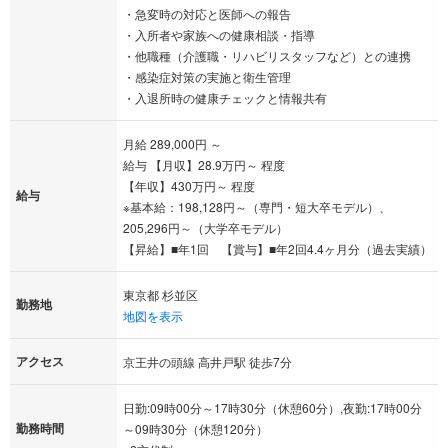
・急変時の対応と医師への報告
・入所者や家族への健康相談・指導
・他職種（介護職・リハビリスタッフなど）との連携
・感染症対策の実施と衛生管理
・入退所時の健康チェックと情報共有
月給 289,000円 ～
給与 【月収】28.9万円～ 程度
【年収】430万円～ 程度
給与
※基本給：198,128円～（専門・短大卒モデル）、
205,296円～（大学卒モデル）
【昇給】■年1回 【賞与】■年2回4.4ヶ月分（過去実績）
東京都 杉並区
勤務地
地図を表示
アクセス
京王井の頭線 高井戸駅 徒歩7分
日勤:09時00分～17時30分（休憩60分）,夜勤:17時00分
勤務時間
～09時30分（休憩120分）