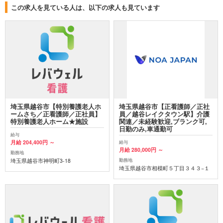
この求人を見ている人は、以下の求人も見ています
埼玉県越谷市【特別養護老人ホ
埼玉県越谷市【正看護師／正社
ームさち／正看護師／正社員】
員／越谷レイクタウン駅】介護
特別養護老人ホーム★施設
関連／未経験歓迎,ブランク可,
日勤のみ,車通勤可
給与
月給 204,400円 ～
給与
月給 280,000円 ～
勤務地
埼玉県越谷市神明町3-18
勤務地
埼玉県越谷市相模町５丁目３４３−１