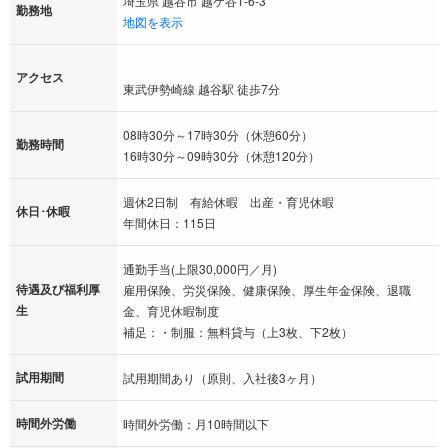
埼玉県 越谷市 越ケ谷1-6-3
勤務地
地図を表示
アクセス
東武伊勢崎線 越谷駅 徒歩7分
08時30分～17時30分（休憩60分）
勤務時間
16時30分～09時30分（休憩120分）
週休2日制 有給休暇 出産・育児休暇
休日･休暇
年間休日：115日
通勤手当(上限30,000円／月)
待遇及び福利厚
雇用保険、労災保険、健康保険、厚生年金保険、退職
生
金、育児休暇制度
補足：・制服：無料貸与（上3枚、下2枚）
試用期間
試用期間あり（原則、入社後3ヶ月）
時間外労働
時間外労働：月10時間以下