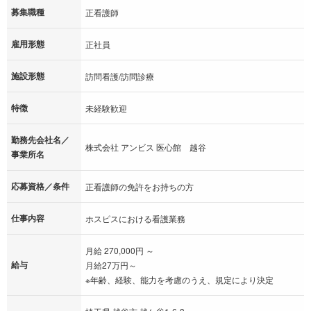
募集職種
正看護師
雇用形態
正社員
施設形態
訪問看護/訪問診療
特徴
未経験歓迎
勤務先会社名／
株式会社 アンビス 医心館 越谷
事業所名
応募資格／条件
正看護師の免許をお持ちの方
仕事内容
ホスピスにおける看護業務
月給 270,000円 ～
給与
月給27万円～
※年齢、経験、能力を考慮のうえ、規定により決定