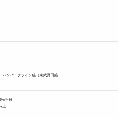
武アーバンパークライン線（東武野田線）
0分※平日
し※土