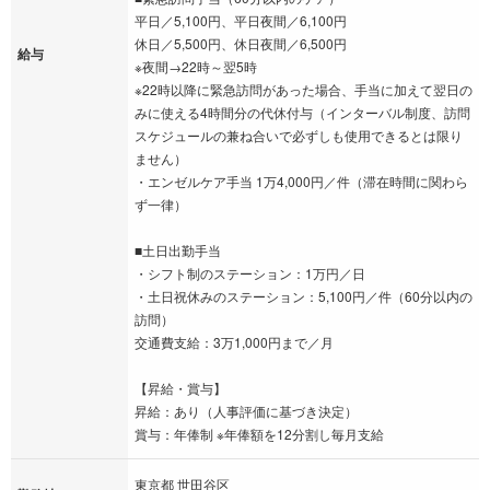
平日／5,100円、平日夜間／6,100円
休日／5,500円、休日夜間／6,500円
給与
※夜間→22時～翌5時
※22時以降に緊急訪問があった場合、手当に加えて翌日の
みに使える4時間分の代休付与（インターバル制度、訪問
スケジュールの兼ね合いで必ずしも使用できるとは限り
ません）
・エンゼルケア手当 1万4,000円／件（滞在時間に関わら
ず一律）
■土日出勤手当
・シフト制のステーション：1万円／日
・土日祝休みのステーション：5,100円／件（60分以内の
訪問）
交通費支給：3万1,000円まで／月
【昇給・賞与】
昇給：あり（人事評価に基づき決定）
賞与：年俸制 ※年俸額を12分割し毎月支給
東京都 世田谷区