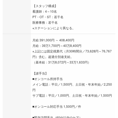
【スタッフ構成】
看護師：4～10名
PT・OT・ST：若干名
医療事務：若干名
※ステーションにより異なる。
月給 391,000円 ～ 408,400円
月給：39万1,700円～40万8,400円
※上記には固定残業代（月30時間分／73,628円～76,767
円）含む。超過分別途支給。
（基本給：31万8,072円～33万1,633円）
【諸手当】
■オンコール所持手当
メイン電話：平日／1,500円、土日祝・年末年始／2,250
円
サブ電話：平日／1,000円、土日祝・年末年始／1,500円
■オンコール対応手当 1,500円／件
■緊急訪問手当（60分以内のケア）