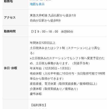
勤務地
地図を表示
東急大井町線 九品仏駅から徒歩1分
アクセス
自由が丘駅から徒歩8分
勤務時間
【1】9：00～18：00 休憩60分
年間休日120日以上
土日祝休みまたはシフト制（ステーションにより異な
る）
※土日祝休みのステーションでもシフト制へ変更予定のた
め、土日祝も稼働があります。（別途手当有）
休日･休暇
年末年始（12月30日～1月3日）
有給休暇（入社半年後に10日付与・当日取得可能で1時間
単位から取得ができます）
産前産後、育児休業（取得実績多数／復帰8割以上）
介護休暇（取得実績あり／復帰あり）
慶弔休暇
【福利厚生】