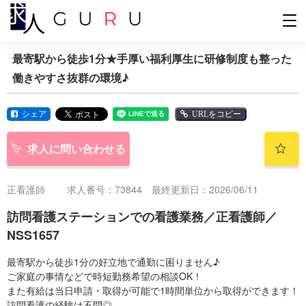
最寄駅から徒歩1分★手厚い福利厚生に研修制度も整った
働きやすさ抜群の環境♪
シェア
URLをコピー
求人に問い合わせる
正看護師
求人番号：73844 最終更新日：2026/06/11
訪問看護ステーションでの看護業務／正看護師／
NSS1657
最寄駅から徒歩1分の好立地で通勤に困りません♪
ご家庭の事情などで時短勤務希望の相談OK！
また有給は当日申請・取得が可能で1時間単位から取得ができます！
訪問看護の経験は不問◎