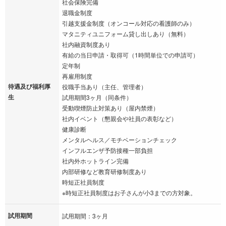
社会保険完備
退職金制度
引越支援金制度（オンコール対応の看護師のみ）
マタニティユニフォーム貸し出しあり（無料）
社内融資制度あり
有給の当日申請・取得可（1時間単位での申請可）
定年制
再雇用制度
待遇及び福利厚
役職手当あり（主任、管理者）
生
試用期間3ヶ月（同条件）
受動喫煙防止対策あり（屋内禁煙）
社内イベント（懇親会や社員の表彰など）
健康診断
メンタルヘルス／モチベーションチェック
インフルエンザ予防接種一部負担
社内外ホットライン完備
内部研修など教育研修制度あり
時短正社員制度
※時短正社員制度はお子さんが小3までの方対象。
試用期間
試用期間：3ヶ月