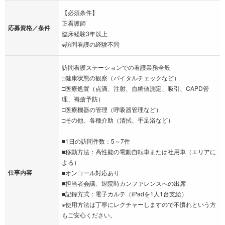
【必須条件】
正看護師
応募資格／条件
臨床経験3年以上
※訪問看護の経験不問
訪問看護ステーションでの看護業務全般
□健康状態の観察（バイタルチェックなど）
□医療処置（点滴、注射、血糖値測定、吸引、CAPD管
理、褥瘡予防）
□医療機器の管理（呼吸器管理など）
□その他、各種介助（清拭、手足浴など）
■1日の訪問件数：5～7件
■移動方法：高性能の電動自転車または社用車（エリアに
よる）
仕事内容
■オンコール対応あり
■担当者会議、退院時カンファレンスへの出席
■記録方式：電子カルテ（iPadを1人1台支給）
※使用方法は丁寧にレクチャーしますので不慣れという方
もご安心ください。