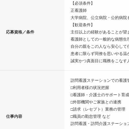
【必須条件】
正看護師
大学病院、公立病院・公的病院
【歓迎条件】
応募資格／条件
主任以上の経験があることが望
看護師としての一般的な病態生
自分の親をこの人なら安心して
患者に限らず同僚を思いやる温
誠実かつ真面目に職務をこなす
訪問看護ステーションでの看護
□利用者様の状況把握
□看護師・介護士のサポート育
□外部機関やご家族との連携
□請求（レセプト）業務の管理
仕事内容
□職員の勤怠管理 など
訪問看護・訪問介護ステーショ