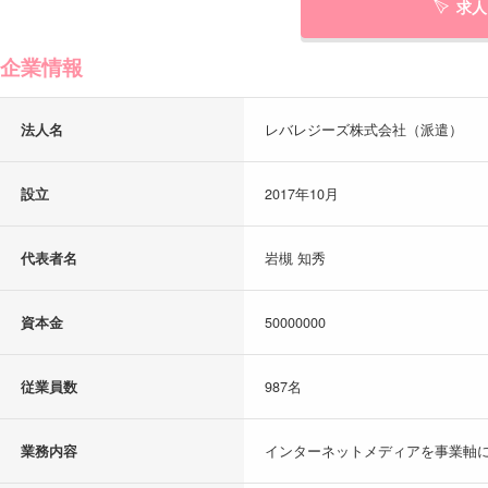
求人
企業情報
法人名
レバレジーズ株式会社（派遣）
設立
2017年10月
代表者名
岩槻 知秀
資本金
50000000
従業員数
987名
業務内容
インターネットメディアを事業軸に