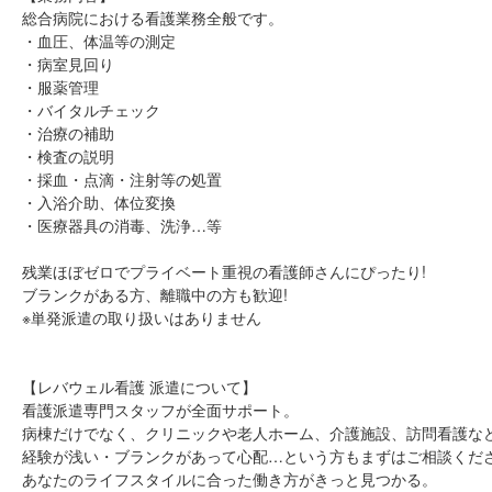
総合病院における看護業務全般です。
・血圧、体温等の測定
・病室見回り
・服薬管理
・バイタルチェック
・治療の補助
・検査の説明
・採血・点滴・注射等の処置
・入浴介助、体位変換
・医療器具の消毒、洗浄…等
残業ほぼゼロでプライベート重視の看護師さんにぴったり!
ブランクがある方、離職中の方も歓迎!
※単発派遣の取り扱いはありません
【レバウェル看護 派遣について】
看護派遣専門スタッフが全面サポート。
病棟だけでなく、クリニックや老人ホーム、介護施設、訪問看護な
経験が浅い・ブランクがあって心配…という方もまずはご相談くだ
あなたのライフスタイルに合った働き方がきっと見つかる。