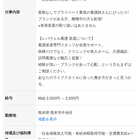
仕事内容
夜勤なしでプライベート重視の看護師さんにぴったり!
ブランクがある方、離職中の方も歓迎!
※単発派遣の取り扱いはありません
【レバウェル看護 派遣について】
看護派遣専門スタッフが全面サポート。
病棟だけでなく、クリニックや老人ホーム、介護施設、
訪問看護など幅広く提案！
経験が浅い・ブランクがあって心配…という方もまずは
ご相談ください。
あなたのライフスタイルに合った働き方がきっと見つか
る。
給与
時給 2,000円 ～ 2,000円
熊本県 熊本市中央区
勤務地
地図を表示
待遇及び福利厚
・社会保険加入可能・有給休暇取得可能・交通費支給※一