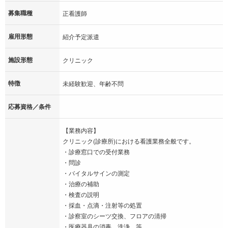
募集職種
正看護師
雇用形態
紹介予定派遣
施設形態
クリニック
特徴
未経験歓迎、年齢不問
応募資格／条件
【業務内容】
クリニック(診療所)における看護業務全般です。
・診療窓口での受付業務
・問診
・バイタルサインの測定
・治療の補助
・検査の説明
・採血・点滴・注射等の処置
・診察室のシーツ交換、フロアの清掃
・医療器具の消毒、洗浄…等