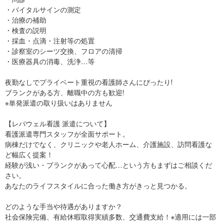
・バイタルサインの測定
・治療の補助
・検査の説明
・採血・点滴・注射等の処置
・診察室のシーツ交換、フロアの清掃
・医療器具の消毒、洗浄…等
夜勤なしでプライベート重視の看護師さんにぴったり!
ブランクがある方、離職中の方も歓迎!
※単発派遣の取り扱いはありません
【レバウェル看護 派遣について】
看護派遣専門スタッフが全面サポート。
病棟だけでなく、クリニックや老人ホーム、介護施設、訪問看護な
ど幅広く提案！
経験が浅い・ブランクがあって心配…という方もまずはご相談くだ
さい。
あなたのライフスタイルに合った働き方がきっと見つかる。
どのような手当や待遇がありますか？
社会保険完備、有給休暇取得実績多数、交通費支給！※適用には一部