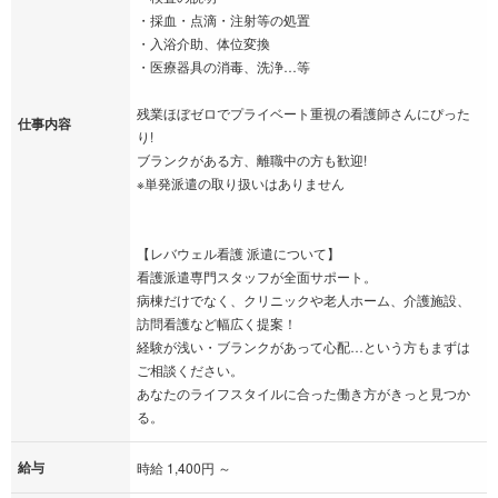
・採血・点滴・注射等の処置
・入浴介助、体位変換
・医療器具の消毒、洗浄…等
残業ほぼゼロでプライベート重視の看護師さんにぴった
仕事内容
り!
ブランクがある方、離職中の方も歓迎!
※単発派遣の取り扱いはありません
【レバウェル看護 派遣について】
看護派遣専門スタッフが全面サポート。
病棟だけでなく、クリニックや老人ホーム、介護施設、
訪問看護など幅広く提案！
経験が浅い・ブランクがあって心配…という方もまずは
ご相談ください。
あなたのライフスタイルに合った働き方がきっと見つか
る。
給与
時給 1,400円 ～