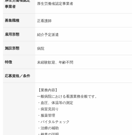
厚生労働省認定事業者
事業者
募集職種
正看護師
雇用形態
紹介予定派遣
施設形態
病院
特徴
未経験歓迎、年齢不問
応募資格／条件
【業務内容】
一般病院における看護業務全般です。
・血圧、体温等の測定
・病室見回り
・服薬管理
・バイタルチェック
・治療の補助
・検査の説明