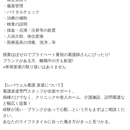
・服薬管理
・バイタルチェック
・治療の補助
・検査の説明
・採血・点滴・注射等の処置
・入浴介助、体位変換
・医療器具の消毒、洗浄…等
残業ほぼゼロでプライベート重視の看護師さんにぴったり!
ブランクがある方、離職中の方も歓迎!
※単発派遣の取り扱いはありません
【レバウェル看護 派遣について】
看護派遣専門スタッフが全面サポート。
病棟だけでなく、クリニックや老人ホーム、介護施設、訪問看護な
ど幅広く提案！
経験が浅い・ブランクがあって心配…という方もまずはご相談くだ
さい。
あなたのライフスタイルに合った働き方がきっと見つかる。