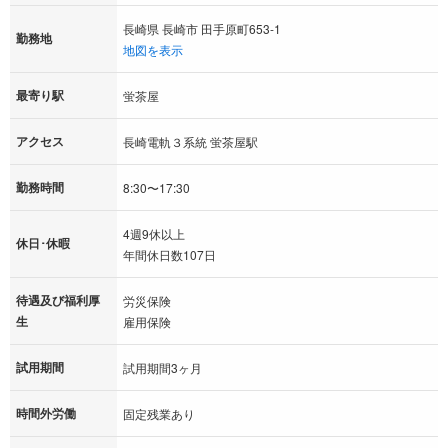
長崎県 長崎市 田手原町653-1
勤務地
地図を表示
最寄り駅
蛍茶屋
アクセス
長崎電軌３系統 蛍茶屋駅
勤務時間
8:30〜17:30
4週9休以上
休日･休暇
年間休日数107日
待遇及び福利厚
労災保険
生
雇用保険
試用期間
試用期間3ヶ月
時間外労働
固定残業あり