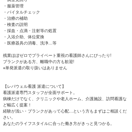
・服薬管理
・バイタルチェック
・治療の補助
・検査の説明
・採血・点滴・注射等の処置
・入浴介助、体位変換
・医療器具の消毒、洗浄…等
残業ほぼゼロでプライベート重視の看護師さんにぴったり!
ブランクがある方、離職中の方も歓迎!
※単発派遣の取り扱いはありません
【レバウェル看護 派遣について】
看護派遣専門スタッフが全面サポート。
病棟だけでなく、クリニックや老人ホーム、介護施設、訪問看護な
ど幅広く提案！
経験が浅い・ブランクがあって心配…という方もまずはご相談くだ
さい。
あなたのライフスタイルに合った働き方がきっと見つかる。