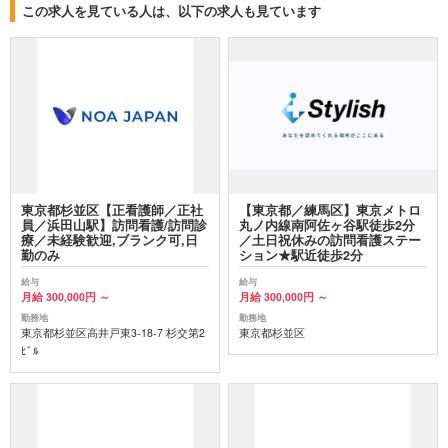
この求人を見ている人は、以下の求人も見ています
東京都杉並区【正看護師／正社
【東京都／練馬区】東京メトロ
員／浜田山駅】訪問看護/訪問診
丸ノ内線南阿佐ヶ谷駅徒歩2分
療／未経験歓迎,ブランク可,日
／土日祝休みの訪問看護ステー
勤のみ
ション★駅近徒歩2分
給与
給与
月給 300,000円 ～
月給 300,000円 ～
勤務地
勤務地
東京都杉並区高井戸東3-18-7 杉交第2
東京都杉並区
ﾋﾞﾙ