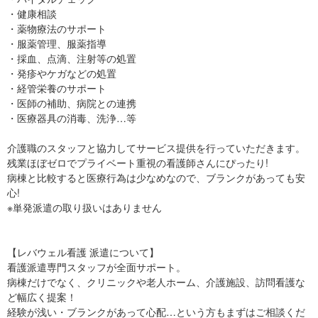
・健康相談
・薬物療法のサポート
・服薬管理、服薬指導
・採血、点滴、注射等の処置
・発疹やケガなどの処置
・経管栄養のサポート
・医師の補助、病院との連携
・医療器具の消毒、洗浄…等
介護職のスタッフと協力してサービス提供を行っていただきます。
残業ほぼゼロでプライベート重視の看護師さんにぴったり!
病棟と比較すると医療行為は少なめなので、ブランクがあっても安
心!
※単発派遣の取り扱いはありません
【レバウェル看護 派遣について】
看護派遣専門スタッフが全面サポート。
病棟だけでなく、クリニックや老人ホーム、介護施設、訪問看護な
ど幅広く提案！
経験が浅い・ブランクがあって心配…という方もまずはご相談くだ