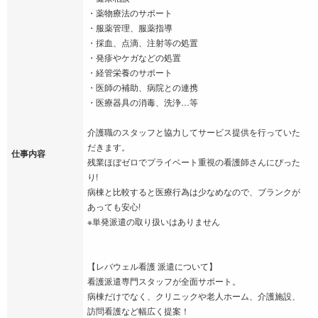
・薬物療法のサポート
・服薬管理、服薬指導
・採血、点滴、注射等の処置
・発疹やケガなどの処置
・経管栄養のサポート
・医師の補助、病院との連携
・医療器具の消毒、洗浄…等
介護職のスタッフと協力してサービス提供を行っていた
だきます。
仕事内容
残業ほぼゼロでプライベート重視の看護師さんにぴった
り!
病棟と比較すると医療行為は少なめなので、ブランクが
あっても安心!
※単発派遣の取り扱いはありません
【レバウェル看護 派遣について】
看護派遣専門スタッフが全面サポート。
病棟だけでなく、クリニックや老人ホーム、介護施設、
訪問看護など幅広く提案！