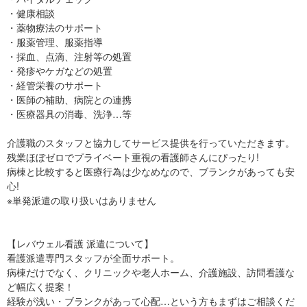
・健康相談
・薬物療法のサポート
・服薬管理、服薬指導
・採血、点滴、注射等の処置
・発疹やケガなどの処置
・経管栄養のサポート
・医師の補助、病院との連携
・医療器具の消毒、洗浄…等
介護職のスタッフと協力してサービス提供を行っていただきます。
残業ほぼゼロでプライベート重視の看護師さんにぴったり!
病棟と比較すると医療行為は少なめなので、ブランクがあっても安
心!
※単発派遣の取り扱いはありません
【レバウェル看護 派遣について】
看護派遣専門スタッフが全面サポート。
病棟だけでなく、クリニックや老人ホーム、介護施設、訪問看護な
ど幅広く提案！
経験が浅い・ブランクがあって心配…という方もまずはご相談くだ