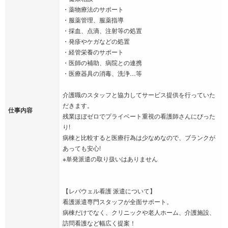
・薬物療法のサポート
・服薬管理、服薬指導
・採血、点滴、注射等の処置
・発疹やケガなどの処置
・経管栄養のサポート
・医師の補助、病院との連携
・医療器具の消毒、洗浄…等
介護職のスタッフと協力してサービス提供を行っていた
だきます。
仕事内容
残業ほぼゼロでプライベート重視の看護師さんにぴった
り!
病棟と比較すると医療行為は少なめなので、ブランクが
あっても安心!
※単発派遣の取り扱いはありません
【レバウェル看護 派遣について】
看護派遣専門スタッフが全面サポート。
病棟だけでなく、クリニックや老人ホーム、介護施設、
訪問看護など幅広く提案！