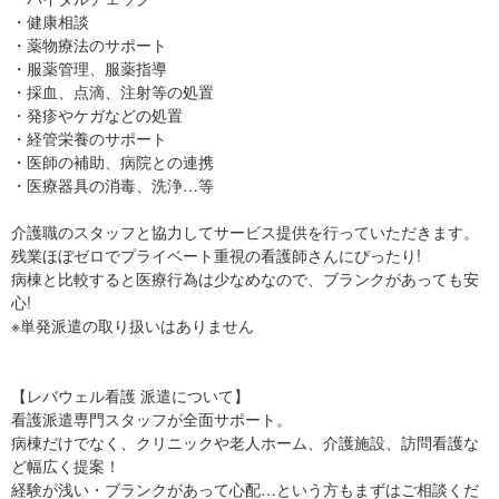
・健康相談
・薬物療法のサポート
・服薬管理、服薬指導
・採血、点滴、注射等の処置
・発疹やケガなどの処置
・経管栄養のサポート
・医師の補助、病院との連携
・医療器具の消毒、洗浄…等
介護職のスタッフと協力してサービス提供を行っていただきます。
残業ほぼゼロでプライベート重視の看護師さんにぴったり!
病棟と比較すると医療行為は少なめなので、ブランクがあっても安
心!
※単発派遣の取り扱いはありません
【レバウェル看護 派遣について】
看護派遣専門スタッフが全面サポート。
病棟だけでなく、クリニックや老人ホーム、介護施設、訪問看護な
ど幅広く提案！
経験が浅い・ブランクがあって心配…という方もまずはご相談くだ