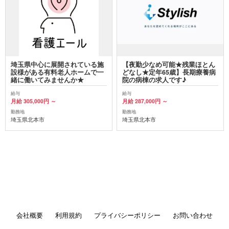
埼玉県中心に展開されている施
【夜勤少なめ可能★残業ほとん
設様がある有料老人ホームで一
どなし★定年65歳】長期療養病
緒に働いてみませんか★
院の病棟の求人です♪
給与
給与
月給 305,000円 ～
月給 287,000円 ～
勤務地
勤務地
埼玉県北本市
埼玉県北本市
会社概要
利用規約
プライバシーポリシー
お問い合わせ