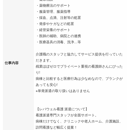
・薬物療法のサポート
・服薬管理、服薬指導
・採血、点滴、注射等の処置
・発疹やケガなどの処置
・経管栄養のサポート
・医師の補助、病院との連携
・医療器具の消毒、洗浄…等
介護職のスタッフと協力してサービス提供を行っていた
だきます。
仕事内容
残業ほぼゼロでプライベート重視の看護師さんにぴった
り!
病棟と比較すると医療行為は少なめなので、ブランクが
あっても安心!
※単発派遣の取り扱いはありません
【レバウェル看護 派遣について】
看護派遣専門スタッフが全面サポート。
病棟だけでなく、クリニックや老人ホーム、介護施設、
訪問看護など幅広く提案！