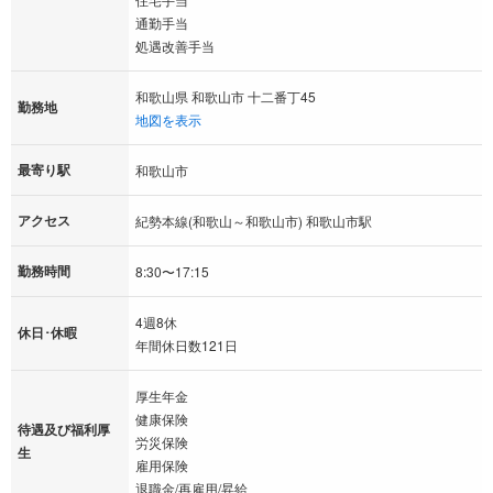
通勤手当
処遇改善手当
和歌山県 和歌山市 十二番丁45
勤務地
地図を表示
最寄り駅
和歌山市
アクセス
紀勢本線(和歌山～和歌山市) 和歌山市駅
勤務時間
8:30〜17:15
4週8休
休日･休暇
年間休日数121日
厚生年金
健康保険
待遇及び福利厚
労災保険
生
雇用保険
退職金/再雇用/昇給