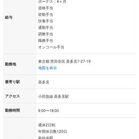
ボーナス：4ヶ月
資格手当
皆勤手当
給与
扶養手当
通勤手当
調整手当
職務手当
オンコール手当
東京都 世田谷区 喜多見7-27-19
勤務地
地図を表示
最寄り駅
喜多見
アクセス
小田急線 喜多見駅
勤務時間
9:00〜18:00
週休2日制
年間休日数120日
有給休暇