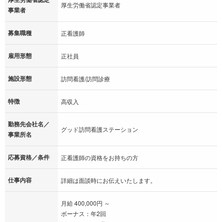
厚生労働省認定事業者
事業者
募集職種
正看護師
雇用形態
正社員
施設形態
訪問看護/訪問診療
特徴
高収入
勤務先会社名／
グッド訪問看護ステーション
事業所名
応募資格／条件
正看護師の資格をお持ちの方
仕事内容
詳細は面談時にお伝えいたします。
月給 400,000円 ～
ボーナス：年2回