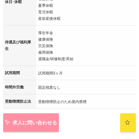
休日･休暇
夏季休暇
育児休暇
産前産後休暇
厚生年金
健康保険
待遇及び福利厚
労災保険
生
雇用保険
退職金/研修制度/昇給
試用期間
試用期間3ヶ月
時間外労働
固定残業なし
受動喫煙防止法
受動喫煙防止のため屋内禁煙
求人に問い合わせる