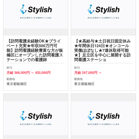
【訪問看護未経験OK★プライ
【★高給与★土日祝日固定休み
ベート充実★年収500万円可
★年間休日124日★オンコール
能】訪問看護経験豊富な方が板
実働ほぼなし★7連休取得可能
橋区にオープンした訪問看護ス
★】足立区を中心に展開する訪
テーションでの看護師
問看護ステーショ
給与
給与
月給 366,000円 ～ 420,000円
月給 247,000円 ～
勤務地
勤務地
東京都板橋区
東京都板橋区