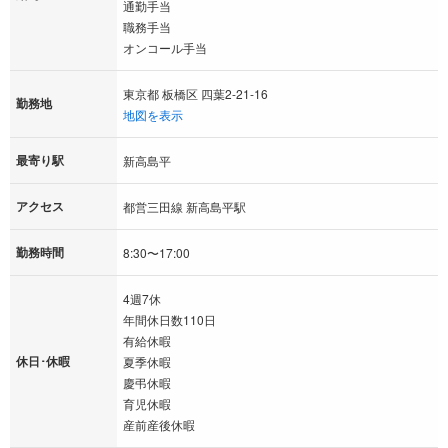
通勤手当
職務手当
オンコール手当
東京都 板橋区 四葉2-21-16
勤務地
地図を表示
最寄り駅
新高島平
アクセス
都営三田線 新高島平駅
勤務時間
8:30〜17:00
4週7休
年間休日数110日
有給休暇
休日･休暇
夏季休暇
慶弔休暇
育児休暇
産前産後休暇