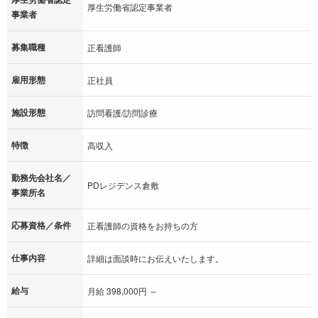
厚生労働省認定事業者
事業者
募集職種
正看護師
雇用形態
正社員
施設形態
訪問看護/訪問診療
特徴
高収入
勤務先会社名／
PDレジデンス倉敷
事業所名
応募資格／条件
正看護師の資格をお持ちの方
仕事内容
詳細は面談時にお伝えいたします。
給与
月給 398,000円 ～