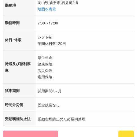
岡山県 倉敷市 石見町4-6
勤務地
地図を表示
勤務時間
7:30〜17:30
シフト制
休日･休暇
年間休日数120日
厚生年金
待遇及び福利厚
健康保険
生
労災保険
雇用保険
試用期間
試用期間3ヶ月
時間外労働
固定残業なし
受動喫煙防止法
受動喫煙防止のため屋内禁煙