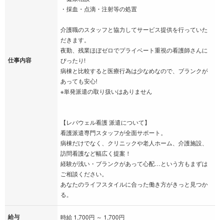
・採血・点滴・注射等の処置
介護職のスタッフと協力してサービス提供を行っていた
だきます。
夜勤、残業ほぼゼロでプライベート重視の看護師さんに
仕事内容
ぴったり!
病棟と比較すると医療行為は少なめなので、ブランクが
あっても安心!
※単発派遣の取り扱いはありません
【レバウェル看護 派遣について】
看護派遣専門スタッフが全面サポート。
病棟だけでなく、クリニックや老人ホーム、介護施設、
訪問看護など幅広く提案！
経験が浅い・ブランクがあって心配…という方もまずは
ご相談ください。
あなたのライフスタイルに合った働き方がきっと見つか
る。
給与
時給 1,700円 ～ 1,700円