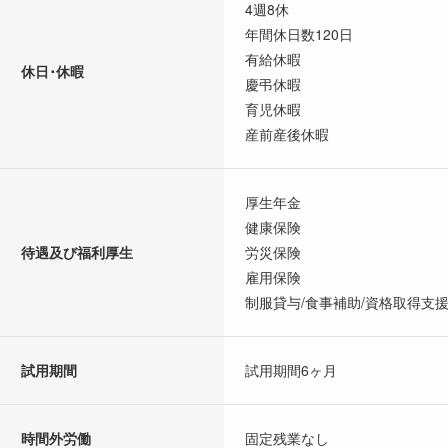
4週8休
年間休日数120日
有給休暇
休日･休暇
慶弔休暇
育児休暇
産前産後休暇
厚生年金
健康保険
待遇及び福利厚生
労災保険
雇用保険
制服貸与/食事補助/資格取得支援
試用期間
試用期間6ヶ月
時間外労働
固定残業なし