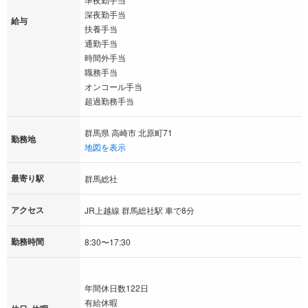
深夜勤手当
給与
扶養手当
通勤手当
時間外手当
職務手当
オンコール手当
超過勤務手当
群馬県 高崎市 北原町71
勤務地
地図を表示
最寄り駅
群馬総社
アクセス
JR上越線 群馬総社駅 車で8分
勤務時間
8:30〜17:30
年間休日数122日
有給休暇