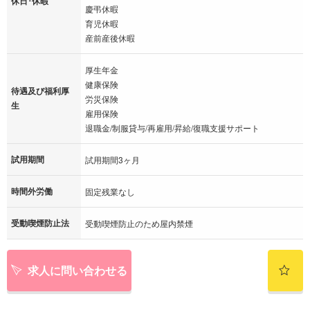
休日･休暇
慶弔休暇
育児休暇
産前産後休暇
厚生年金
健康保険
待遇及び福利厚
労災保険
生
雇用保険
退職金/制服貸与/再雇用/昇給/復職支援サポート
試用期間
試用期間3ヶ月
時間外労働
固定残業なし
受動喫煙防止法
受動喫煙防止のため屋内禁煙
求人に問い合わせる