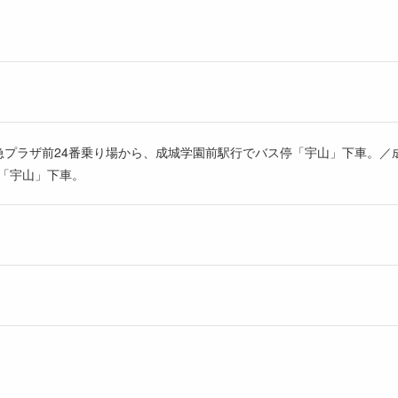
東急プラザ前24番乗り場から、成城学園前駅行でバス停「宇山」下車。
停「宇山」下車。