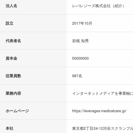
法人名
レバレジーズ株式会社（紹介）
設立
2017年10月
代表者名
岩槻 知秀
資本金
50000000
従業員数
987名
業務内容
インターネットメディアを事業軸に
ホームページ
https://leverages-medicalcare.jp/
本社
東京都2丁目24-12渋谷スクランブル