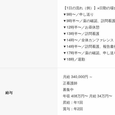
【1日の流れ（例）】※日勤の場
▼9時〜／申し送り
▼9時半〜／薬の確認、訪問看
▼12時半〜／お昼休憩
▼13時半〜／訪問看護
▼14時〜／全体カンファレンス
▼14時半〜／訪問看護、報告書
▼17時半〜／薬の確認、申し送
▼18時／退勤
月給 340,000円 ～
正看護師
募集中
給与
年収 408万円〜 月給 34万円〜
昇給：年1回
賞与：年2回