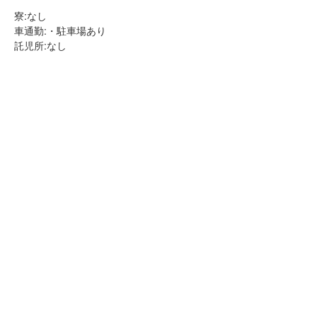
寮:なし
車通勤:・駐車場あり
託児所:なし