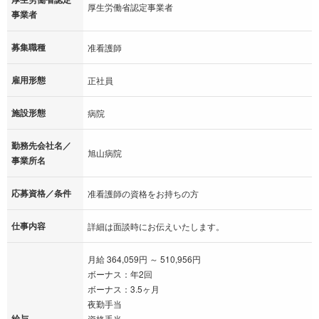
厚生労働省認定事業者
事業者
募集職種
准看護師
雇用形態
正社員
施設形態
病院
勤務先会社名／
旭山病院
事業所名
応募資格／条件
准看護師の資格をお持ちの方
仕事内容
詳細は面談時にお伝えいたします。
月給 364,059円 ～ 510,956円
ボーナス：年2回
ボーナス：3.5ヶ月
夜勤手当
給与
資格手当