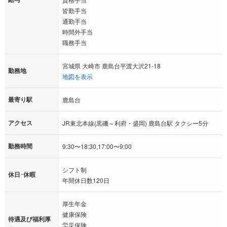
皆勤手当
通勤手当
時間外手当
職務手当
宮城県 大崎市 鹿島台平渡大沢21-18
勤務地
地図を表示
最寄り駅
鹿島台
アクセス
JR東北本線(黒磯～利府・盛岡) 鹿島台駅 タクシー5分
勤務時間
9:30〜18:30,17:00〜9:00
シフト制
休日･休暇
年間休日数120日
厚生年金
健康保険
待遇及び福利厚
労災保険